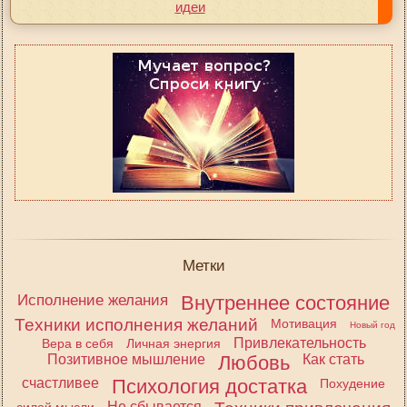
идеи
Метки
Исполнение желания
Внутреннее состояние
Техники исполнения желаний
Мотивация
Новый год
Привлекательность
Вера в себя
Личная энергия
Позитивное мышление
Любовь
Как стать
счастливее
Психология достатка
Похудение
Не сбывается
силой мысли