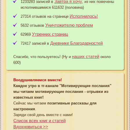
Завтра я хочу
1233283 записей в
, из них помечены
исполнившимися 611632 (половина)
Исполнилось!
27314 отзывов на странице
Уничтожителю проблем
5632 отзывов
Утренних страниц
62969
Дневнике Благодарностей
72417 записей в
наших статей
Спасибо, что пользуетесь! (Ну и
около
600)
Воодушевляемся вместе!
Каждое утро в тг-канале "Мотивирующие послания"
мы читаем мотивирующие послания - отрывки из
известных книг!
Сейчас мы читаем
позитивные рассказы для
настроения
.
Заряди свой день вместе с нами!
Список всех книг и статей
Вдохновиться >>