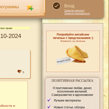
Вход
рограммы
Забыли пароль?
Зарегистрироваться
ское право
-10-2024
Попробуйте китайское
печенье с предсказанием :)
Кликните на печенье
5
ПОЗИТИВНАЯ РАССЫЛКА
О притяжении любви, денег,
исполнении желаний.
Саморазвитие и вдохновение
Лучшие материалы
ойности и
Новые статьи, обзоры