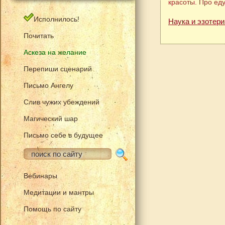
красоты. Про ед
Исполнилось!
Наука и эзотери
Почитать
Аскеза на желание
Перепиши сценарий
Письмо Ангелу
Слив чужих убеждений
Магический шар
Письмо себе в будущее
Вебинары
Медитации и мантры
Помощь по сайту