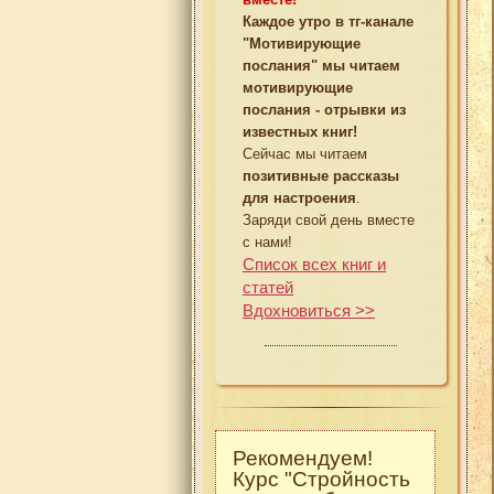
Каждое утро в тг-канале
"Мотивирующие
послания" мы читаем
мотивирующие
послания - отрывки из
известных книг!
Сейчас мы читаем
позитивные рассказы
для настроения
.
Заряди свой день вместе
с нами!
Список всех книг и
статей
Вдохновиться >>
Рекомендуем!
Курс "Стройность