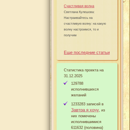
Счастливая волна
Светлана Кулешова:
Настраивайтесь на
счастливую волну: на какую
волну настроимся, то и
получим
Еще последние статьи
Статистика проекта на
31.12.2025
129788
исполнившихся
желаний
1233283 записей в
Завтра я хочу
, из
них помечены
исполнившимися
611632 (половина)