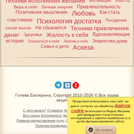
Техники исполнения желаний
Мотивация
Новый год
Привлекательность
Вера в себя
Личная энергия
Позитивное мышление
Любовь
Как стать
счастливее
Психология достатка
Похудение
Не сбывается
Техники привлечения
силой мысли
денег
Жалость к себе
Вдохновляющие
Здоровье
истории
Энергетика дома
Покопаться в себе
Любовь к себе
Семья и дети
Аскеза
Голева Екатерина, Copyright 2010-2026 © Все права
защищены
Продолжая использовать наш сайт, вы
файлов
даете согласие на обработку
cookie
С чего начать?
О проекте
Личный раздел
Книга Желаний
(используются Яндекс.Метрика
для проведения статистических
Все статьи
Исполнилось!
Бесплатно!
Изменимся вместе
исследований и скрипты mywishbook.ru в
Правила предоставления услуг
Обработка персональных данных
целях функционирования сайта).
Политика Конфиденциальности
Контакты