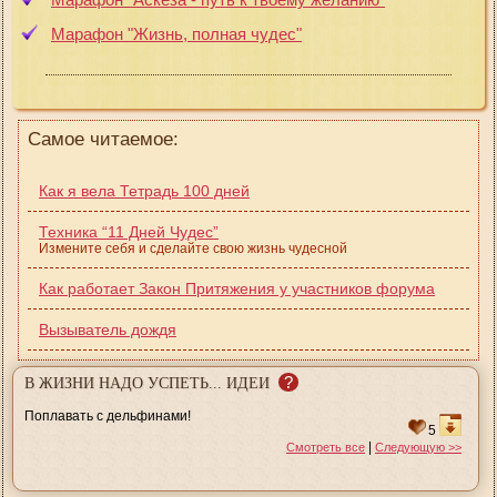
Марафон "Жизнь, полная чудес"
Самое читаемое:
Как я вела Тетрадь 100 дней
Техника “11 Дней Чудес”
Измените себя и сделайте свою жизнь чудесной
Как работает Закон Притяжения у участников форума
Вызыватель дождя
?
В ЖИЗНИ НАДО УСПЕТЬ... ИДЕИ
Поплавать с дельфинами!
5
|
Смотреть все
Следующую >>