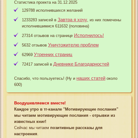
Статистика проекта на 31.12.2025
129788 исполнившихся желаний
Завтра я хочу
1233283 записей в
, из них помечены
исполнившимися 611632 (половина)
Исполнилось!
27314 отзывов на странице
Уничтожителю проблем
5632 отзывов
Утренних страниц
62969
Дневнике Благодарностей
72417 записей в
наших статей
Спасибо, что пользуетесь! (Ну и
около
600)
Воодушевляемся вместе!
Каждое утро в тг-канале "Мотивирующие послания"
мы читаем мотивирующие послания - отрывки из
известных книг!
Сейчас мы читаем
позитивные рассказы для
настроения
.