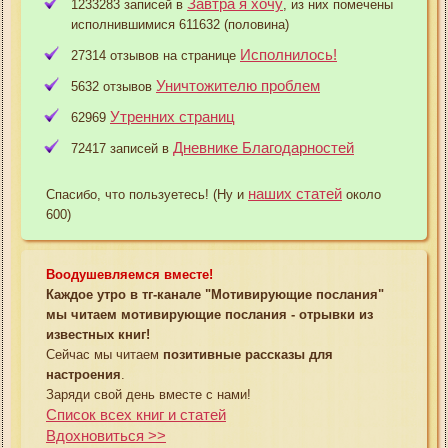
Завтра я хочу
1233283 записей в
, из них помечены
исполнившимися 611632 (половина)
Исполнилось!
27314 отзывов на странице
Уничтожителю проблем
5632 отзывов
Утренних страниц
62969
Дневнике Благодарностей
72417 записей в
наших статей
Спасибо, что пользуетесь! (Ну и
около
600)
Воодушевляемся вместе!
Каждое утро в тг-канале "Мотивирующие послания"
мы читаем мотивирующие послания - отрывки из
известных книг!
Сейчас мы читаем
позитивные рассказы для
настроения
.
Заряди свой день вместе с нами!
Список всех книг и статей
Вдохновиться >>