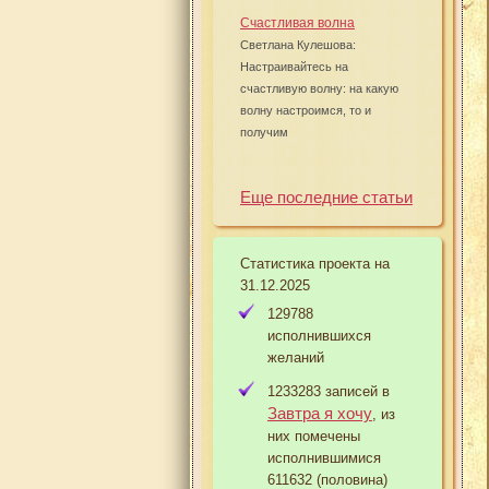
Счастливая волна
Светлана Кулешова:
Настраивайтесь на
счастливую волну: на какую
волну настроимся, то и
получим
Еще последние статьи
Статистика проекта на
31.12.2025
129788
исполнившихся
желаний
1233283 записей в
Завтра я хочу
, из
них помечены
исполнившимися
611632 (половина)