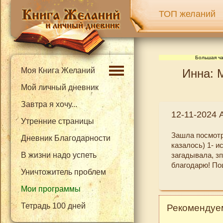
ТОП желаний
Большая ча
Моя Книга Желаний
Инна: 
Мой личный дневник
Завтра я хочу...
12-11-2024 
Утренние страницы
Зашла посмотр
Дневник Благодарности
казалось) 1- 
В жизни надо успеть
загадывала, зп
благодарю! По
Уничтожитель проблем
Мои программы
Тетрадь 100 дней
Рекомендуем