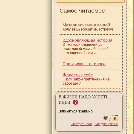
Самое читаемое:
Материализация вещей
Хочу вещь (событие, встречу)
Вдохновляющая история
От матери-одиночки до
счастливой мамы большой
полноценной семьи
Про кризис... в голове
Жалость к себе
... или закон притяжения не
работает?
В ЖИЗНИ НАДО УСПЕТЬ...
?
ИДЕИ
Влюбиться взаимно
7
|
Смотреть все
Следующую >>