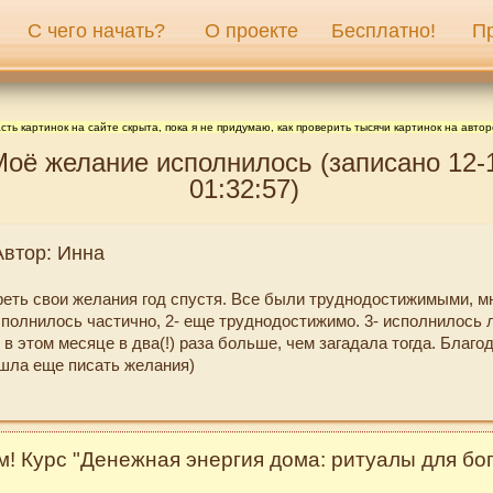
С чего начать?
О проекте
Бесплатно!
П
сть картинок на сайте скрыта, пока я не придумаю, как проверить тысячи картинок на автор
Моё желание исполнилось (записано 12-
01:32:57)
Автор: Инна
еть свои желания год спустя. Все были труднодостижимыми, мн
исполнилось частично, 2- еще труднодостижимо. 3- исполнилось 
 в этом месяце в два(!) раза больше, чем загадала тогда. Благо
шла еще писать желания)
! Курс "Денежная энергия дома: ритуалы для бог