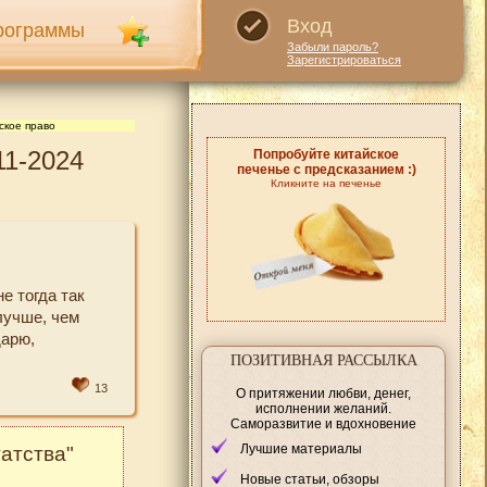
Вход
рограммы
Забыли пароль?
Зарегистрироваться
ское право
11-2024
Попробуйте китайское
печенье с предсказанием :)
Кликните на печенье
е тогда так
лучше, чем
дарю,
ПОЗИТИВНАЯ РАССЫЛКА
13
О притяжении любви, денег,
исполнении желаний.
Саморазвитие и вдохновение
Лучшие материалы
атства"
Новые статьи, обзоры