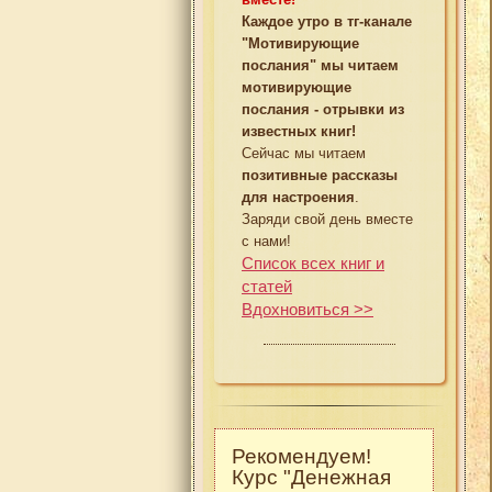
Каждое утро в тг-канале
"Мотивирующие
послания" мы читаем
мотивирующие
послания - отрывки из
известных книг!
Сейчас мы читаем
позитивные рассказы
для настроения
.
Заряди свой день вместе
с нами!
Список всех книг и
статей
Вдохновиться >>
Рекомендуем!
Курс "Денежная