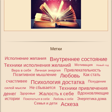
Метки
Исполнение желания
Внутреннее состояние
Техники исполнения желаний
Мотивация
Новый год
Привлекательность
Вера в себя
Личная энергия
Позитивное мышление
Любовь
Как стать
счастливее
Психология достатка
Похудение
Не сбывается
Техники привлечения
силой мысли
денег
Жалость к себе
Вдохновляющие
Здоровье
истории
Энергетика дома
Покопаться в себе
Любовь к себе
Семья и дети
Аскеза