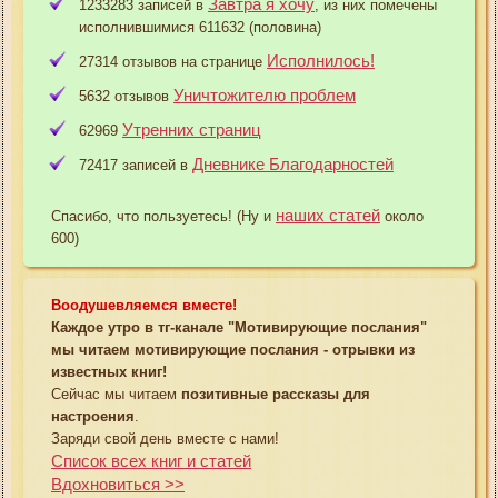
Завтра я хочу
1233283 записей в
, из них помечены
исполнившимися 611632 (половина)
Исполнилось!
27314 отзывов на странице
Уничтожителю проблем
5632 отзывов
Утренних страниц
62969
Дневнике Благодарностей
72417 записей в
наших статей
Спасибо, что пользуетесь! (Ну и
около
600)
Воодушевляемся вместе!
Каждое утро в тг-канале "Мотивирующие послания"
мы читаем мотивирующие послания - отрывки из
известных книг!
Сейчас мы читаем
позитивные рассказы для
настроения
.
Заряди свой день вместе с нами!
Список всех книг и статей
Вдохновиться >>