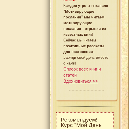
Каждое утро в тг-канале
"Мотивирующие
послания" мы читаем
мотивирующие
послания - отрывки из
известных книг!
Сейчас мы читаем
позитивные рассказы
для настроения
.
Заряди свой день вместе
с нами!
Список всех книг и
статей
Вдохновиться >>
Рекомендуем!
Курс "Мой День