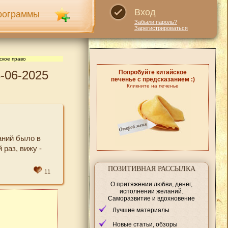
Вход
рограммы
Забыли пароль?
Зарегистрироваться
ское право
-06-2025
Попробуйте китайское
печенье с предсказанием :)
Кликните на печенье
аний было в
 раз, вижу -
ПОЗИТИВНАЯ РАССЫЛКА
11
О притяжении любви, денег,
исполнении желаний.
Саморазвитие и вдохновение
Лучшие материалы
Новые статьи, обзоры