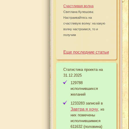
Счастливая волна
Светлана Кулешова:
Настраивайтесь на
счастливую волну: на какую
волну настроимся, то и
получим
Еще последние статьи
Статистика проекта на
31.12.2025
129788
исполнившихся
желаний
1233283 записей в
Завтра я хочу
, из
них помечены
исполнившимися
611632 (половина)