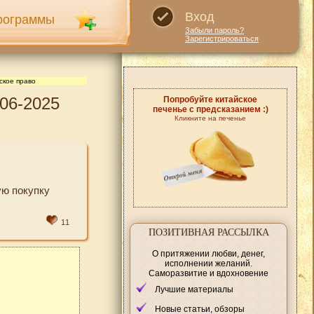
Вход
рограммы
Забыли пароль?
Зарегистрироваться
ское право
06-2025
Попробуйте китайское
печенье с предсказанием :)
Кликните на печенье
ую покупку
11
ПОЗИТИВНАЯ РАССЫЛКА
О притяжении любви, денег,
исполнении желаний.
Саморазвитие и вдохновение
Лучшие материалы
Новые статьи, обзоры