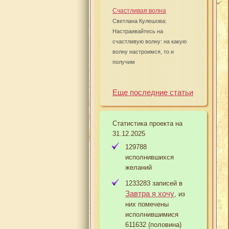
Счастливая волна
Светлана Кулешова:
Настраивайтесь на
счастливую волну: на какую
волну настроимся, то и
получим
Еще последние статьи
Статистика проекта на
31.12.2025
129788
исполнившихся
желаний
1233283 записей в
Завтра я хочу
, из
них помечены
исполнившимися
611632 (половина)