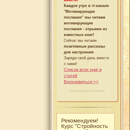
Каждое утро в тг-канале
"Мотивирующие
послания" мы читаем
мотивирующие
послания - отрывки из
известных книг!
Сейчас мы читаем
позитивные рассказы
для настроения
.
Заряди свой день вместе
с нами!
Список всех книг и
статей
Вдохновиться >>
Рекомендуем!
Курс "Стройность