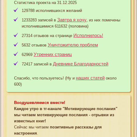
Статистика проекта на 31.12.2025
129788 исполнившихся желаний
Завтра я хочу
1233283 записей в
, из них помечены
исполнившимися 611632 (половина)
Исполнилось!
27314 отзывов на странице
Уничтожителю проблем
5632 отзывов
Утренних страниц
62969
Дневнике Благодарностей
72417 записей в
наших статей
Спасибо, что пользуетесь! (Ну и
около
600)
Воодушевляемся вместе!
Каждое утро в тг-канале "Мотивирующие послания"
мы читаем мотивирующие послания - отрывки из
известных книг!
Сейчас мы читаем
позитивные рассказы для
настроения
.