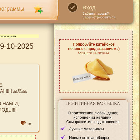
Вход
рограммы
Забыли пароль?
Зарегистрироваться
ское право
9-10-2025
Попробуйте китайское
печенье с предсказанием :)
Кликните на печенье
Е
!!! 🙏😇🙏
 НАМ И,
ПОЗИТИВНАЯ РАССЫЛКА
ДЬ!!!!
О притяжении любви, денег,
исполнении желаний.
Саморазвитие и вдохновение
18
Лучшие материалы
Новые статьи, обзоры