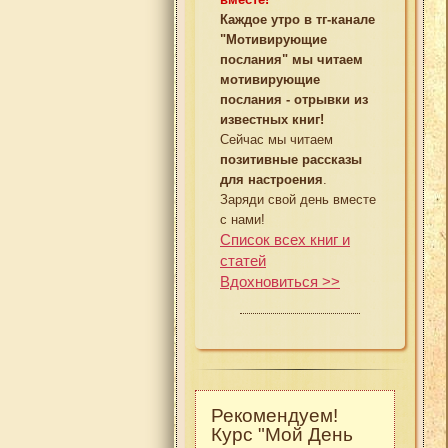
Каждое утро в тг-канале
"Мотивирующие
послания" мы читаем
мотивирующие
послания - отрывки из
известных книг!
Сейчас мы читаем
позитивные рассказы
для настроения
.
Заряди свой день вместе
с нами!
Список всех книг и
статей
Вдохновиться >>
Рекомендуем!
Курс "Мой День