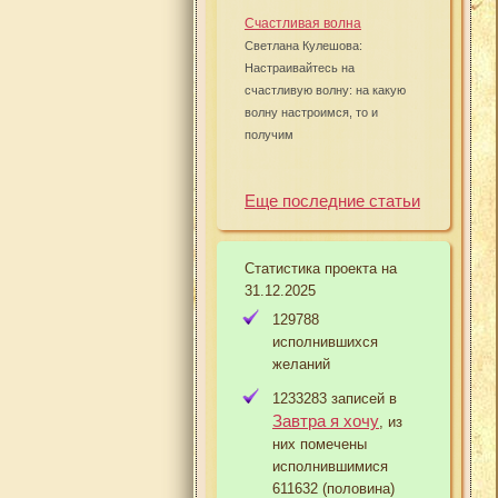
Счастливая волна
Светлана Кулешова:
Настраивайтесь на
счастливую волну: на какую
волну настроимся, то и
получим
Еще последние статьи
Статистика проекта на
31.12.2025
129788
исполнившихся
желаний
1233283 записей в
Завтра я хочу
, из
них помечены
исполнившимися
611632 (половина)