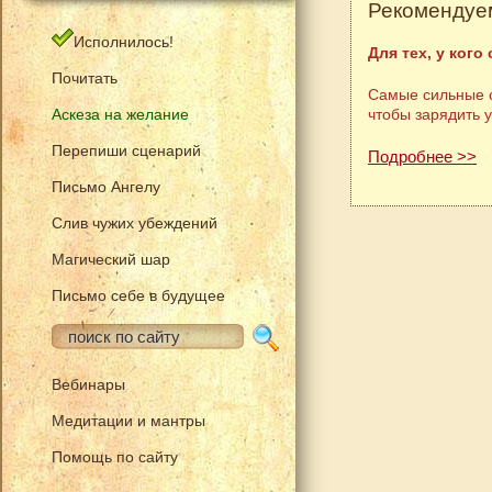
Рекомендуем
Исполнилось!
Для тех, у кого
Почитать
Самые сильные с
Аскеза на желание
чтобы зарядить 
Перепиши сценарий
Подробнее >>
Письмо Ангелу
Слив чужих убеждений
Магический шар
Письмо себе в будущее
Вебинары
Медитации и мантры
Помощь по сайту