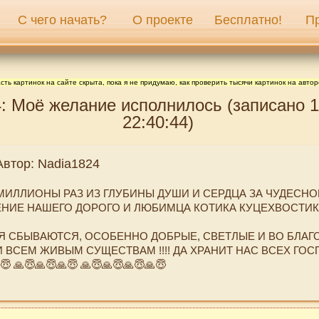
С чего начать?
О проекте
Бесплатно!
П
сть картинок на сайте скрыта, пока я не придумаю, как проверить тысячи картинок на автор
: Моё желание исполнилось (записано 1
22:40:44)
Автор: Nadia1824
МИЛЛИОНЫ РАЗ ИЗ ГЛУБИНЫ ДУШИ И СЕРДЦА ЗА ЧУДЕСНО
ИЕ НАШЕГО ДОРОГО И ЛЮБИМЦА КОТИКА КУЦЕХВОСТИКА!!!!
 СБЫВАЮТСЯ, ОСОБЕННО ДОБРЫЕ, СВЕТЛЫЕ И ВО БЛАГО
ВСЕМ ЖИВЫМ СУЩЕСТВАМ !!!! ДА ХРАНИТ НАС ВСЕХ ГОСПО
 🙏😇🙏😇🙏😇 🙏😇🙏😇🙏😇🙏😇