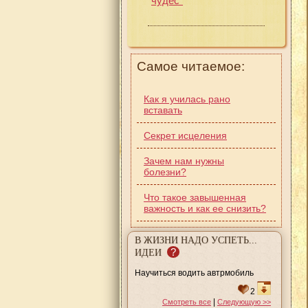
чудес"
Самое читаемое:
Как я училась рано
вставать
Секрет исцеления
Зачем нам нужны
болезни?
Что такое завышенная
важность и как ее снизить?
В ЖИЗНИ НАДО УСПЕТЬ...
?
ИДЕИ
Научиться водить автрмобиль
2
|
Смотреть все
Следующую >>