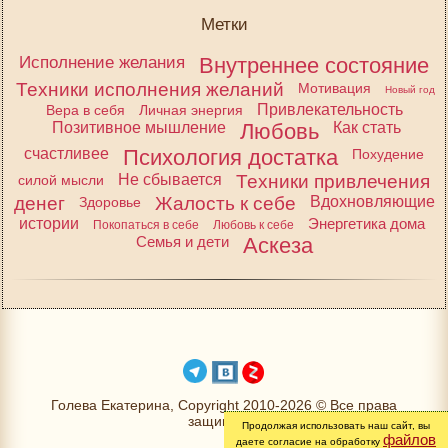
Метки
Исполнение желания
Внутреннее состояние
Техники исполнения желаний
Мотивация
Новый год
Привлекательность
Вера в себя
Личная энергия
Позитивное мышление
Любовь
Как стать
счастливее
Психология достатка
Похудение
Не сбывается
Техники привлечения
силой мысли
денег
Жалость к себе
Вдохновляющие
Здоровье
истории
Энергетика дома
Покопаться в себе
Любовь к себе
Семья и дети
Аскеза
Голева Екатерина, Copyright 2010-2026 © Все права
защищены
Продолжая использовать наш сайт, вы
файлов
даете согласие на обработку