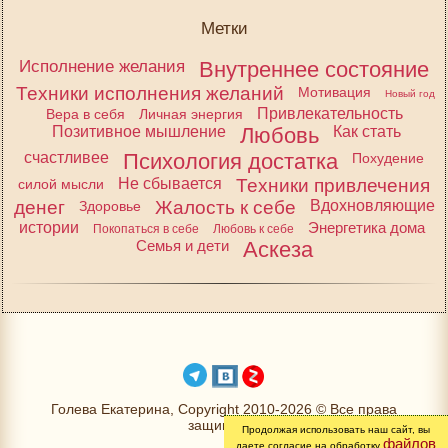
Метки
Исполнение желания
Внутреннее состояние
Техники исполнения желаний
Мотивация
Новый год
Привлекательность
Вера в себя
Личная энергия
Позитивное мышление
Любовь
Как стать
счастливее
Психология достатка
Похудение
Не сбывается
Техники привлечения
силой мысли
денег
Жалость к себе
Вдохновляющие
Здоровье
истории
Энергетика дома
Покопаться в себе
Любовь к себе
Семья и дети
Аскеза
Голева Екатерина, Copyright 2010-2026 © Все права
защищены
Продолжая использовать наш сайт, вы
файлов
даете согласие на обработку