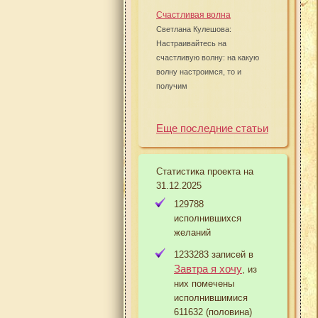
Счастливая волна
Светлана Кулешова:
Настраивайтесь на
счастливую волну: на какую
волну настроимся, то и
получим
Еще последние статьи
Статистика проекта на
31.12.2025
129788
исполнившихся
желаний
1233283 записей в
Завтра я хочу
, из
них помечены
исполнившимися
611632 (половина)