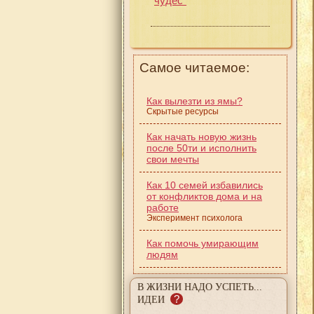
чудес"
Самое читаемое:
Как вылезти из ямы?
Скрытые ресурсы
Как начать новую жизнь
после 50ти и исполнить
свои мечты
Как 10 семей избавились
от конфликтов дома и на
работе
Эксперимент психолога
Как помочь умирающим
людям
В ЖИЗНИ НАДО УСПЕТЬ...
?
ИДЕИ