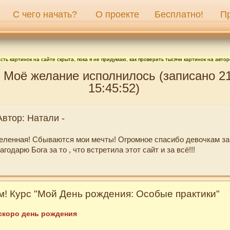
С чего начать?
О проекте
Бесплатно!
П
сть картинок на сайте скрыта, пока я не придумаю, как проверить тысячи картинок на автор
: Моё желание исполнилось (записано 2
15:45:52)
Автор: Натали -
еленная! Сбываются мои мечты! Огромное спасибо девочкам за 
годарю Бога за то , что встретила этот сайт и за всё!!!
! Курс "Мой День рождения: Особые практики"
 скоро день рождения