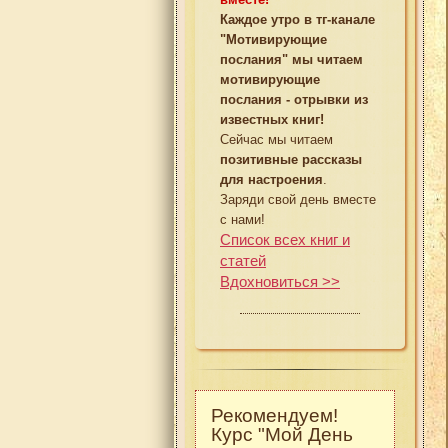
Каждое утро в тг-канале
"Мотивирующие
послания" мы читаем
мотивирующие
послания - отрывки из
известных книг!
Сейчас мы читаем
позитивные рассказы
для настроения
.
Заряди свой день вместе
с нами!
Список всех книг и
статей
Вдохновиться >>
Рекомендуем!
Курс "Мой День