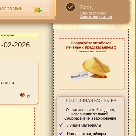
Вход
рограммы
Забыли пароль?
Зарегистрироваться
ское право
1-02-2026
Попробуйте китайское
печенье с предсказанием :)
Кликните на печенье
сайт и
12
ПОЗИТИВНАЯ РАССЫЛКА
О притяжении любви, денег,
исполнении желаний.
Саморазвитие и вдохновение
Лучшие материалы
Новые статьи, обзоры