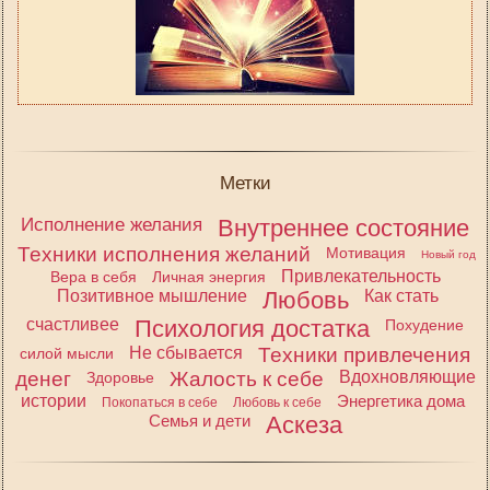
Метки
Исполнение желания
Внутреннее состояние
Техники исполнения желаний
Мотивация
Новый год
Привлекательность
Вера в себя
Личная энергия
Позитивное мышление
Любовь
Как стать
счастливее
Психология достатка
Похудение
Не сбывается
Техники привлечения
силой мысли
денег
Жалость к себе
Вдохновляющие
Здоровье
истории
Энергетика дома
Покопаться в себе
Любовь к себе
Семья и дети
Аскеза