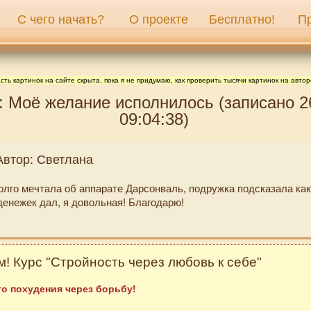
С чего начать?
О проекте
Бесплатно!
П
сть картинок на сайте скрыта, пока я не придумаю, как проверить тысячи картинок на автор
: Моё желание исполнилось (записано 2
09:04:38)
Автор: Светлана
долго мечтала об аппарате Дарсонваль, подружка подсказала ка
денежек дал, я довольная! Благодарю!
! Курс "Стройность через любовь к себе"
о похудения через борьбу!