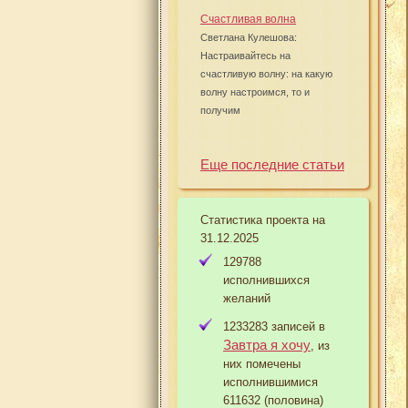
Счастливая волна
Светлана Кулешова:
Настраивайтесь на
счастливую волну: на какую
волну настроимся, то и
получим
Еще последние статьи
Статистика проекта на
31.12.2025
129788
исполнившихся
желаний
1233283 записей в
Завтра я хочу
, из
них помечены
исполнившимися
611632 (половина)