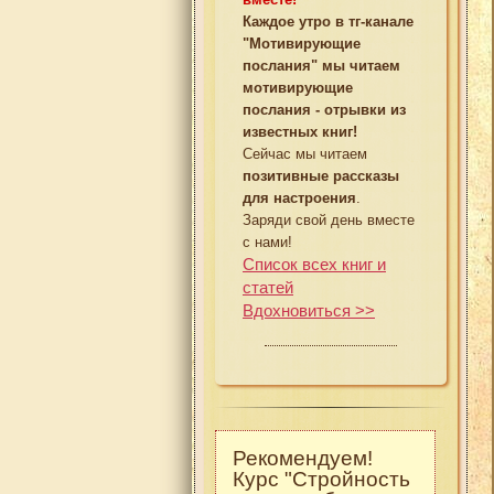
Каждое утро в тг-канале
"Мотивирующие
послания" мы читаем
мотивирующие
послания - отрывки из
известных книг!
Сейчас мы читаем
позитивные рассказы
для настроения
.
Заряди свой день вместе
с нами!
Список всех книг и
статей
Вдохновиться >>
Рекомендуем!
Курс "Стройность