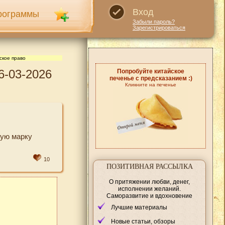
Вход
рограммы
Забыли пароль?
Зарегистрироваться
ское право
6-03-2026
Попробуйте китайское
печенье с предсказанием :)
Кликните на печенье
кую марку
10
ПОЗИТИВНАЯ РАССЫЛКА
О притяжении любви, денег,
исполнении желаний.
Саморазвитие и вдохновение
Лучшие материалы
Новые статьи, обзоры