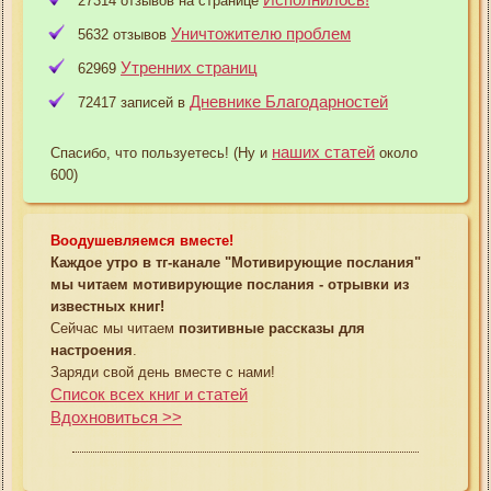
27314 отзывов на странице
Уничтожителю проблем
5632 отзывов
Утренних страниц
62969
Дневнике Благодарностей
72417 записей в
наших статей
Спасибо, что пользуетесь! (Ну и
около
600)
Воодушевляемся вместе!
Каждое утро в тг-канале "Мотивирующие послания"
мы читаем мотивирующие послания - отрывки из
известных книг!
Сейчас мы читаем
позитивные рассказы для
настроения
.
Заряди свой день вместе с нами!
Список всех книг и статей
Вдохновиться >>