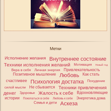
Метки
Исполнение желания
Внутреннее состояние
Техники исполнения желаний
Мотивация
Новый год
Привлекательность
Вера в себя
Личная энергия
Позитивное мышление
Любовь
Как стать
счастливее
Психология достатка
Похудение
Не сбывается
Техники привлечения
силой мысли
денег
Жалость к себе
Вдохновляющие
Здоровье
истории
Энергетика дома
Покопаться в себе
Любовь к себе
Семья и дети
Аскеза