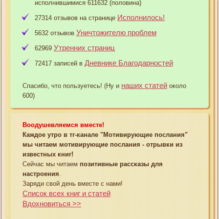
исполнившимися 611632 (половина)
Исполнилось!
27314 отзывов на странице
Уничтожителю проблем
5632 отзывов
Утренних страниц
62969
Дневнике Благодарностей
72417 записей в
наших статей
Спасибо, что пользуетесь! (Ну и
около
600)
Воодушевляемся вместе!
Каждое утро в тг-канале "Мотивирующие послания"
мы читаем мотивирующие послания - отрывки из
известных книг!
Сейчас мы читаем
позитивные рассказы для
настроения
.
Заряди свой день вместе с нами!
Список всех книг и статей
Вдохновиться >>