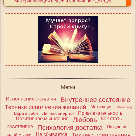
Материализация вещей и увеличение доходов
Метки
Исполнение желания
Внутреннее состояние
Техники исполнения желаний
Мотивация
Новый год
Привлекательность
Вера в себя
Личная энергия
Позитивное мышление
Любовь
Как стать
счастливее
Психология достатка
Похудение
Не сбывается
Техники привлечения
силой мысли