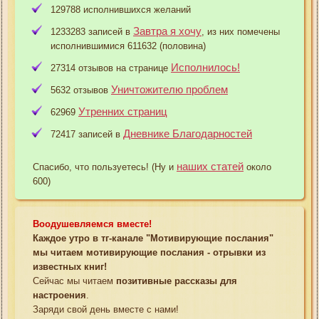
129788 исполнившихся желаний
Завтра я хочу
1233283 записей в
, из них помечены
исполнившимися 611632 (половина)
Исполнилось!
27314 отзывов на странице
Уничтожителю проблем
5632 отзывов
Утренних страниц
62969
Дневнике Благодарностей
72417 записей в
наших статей
Спасибо, что пользуетесь! (Ну и
около
600)
Воодушевляемся вместе!
Каждое утро в тг-канале "Мотивирующие послания"
мы читаем мотивирующие послания - отрывки из
известных книг!
Сейчас мы читаем
позитивные рассказы для
настроения
.
Заряди свой день вместе с нами!