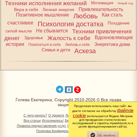
Техники исполнения желаний
Мотивация
Новый год
Привлекательность
Вера в себя
Личная энергия
Позитивное мышление
Любовь
Как стать
счастливее
Психология достатка
Похудение
Не сбывается
Техники привлечения
силой мысли
денег
Жалость к себе
Вдохновляющие
Здоровье
истории
Энергетика дома
Покопаться в себе
Любовь к себе
Семья и дети
Аскеза
Голева Екатерина, Copyright 2010-2026 © Все права
защищены
Продолжая использовать наш сайт, вы
файлов
даете согласие на обработку
cookie
С чего начать?
О проекте
Личный раздел
Книга Желаний
(используются Яндекс.Метрика
для проведения статистических
Все статьи
Исполнилось!
Бесплатно!
Изменимся вместе
исследований и скрипты mywishbook.ru в
Правила предоставления услуг
Обработка персональных данных
целях функционирования сайта).
Политика Конфиденциальности
Контакты