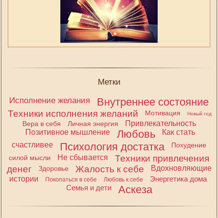
Метки
Исполнение желания
Внутреннее состояние
Техники исполнения желаний
Мотивация
Новый год
Привлекательность
Вера в себя
Личная энергия
Позитивное мышление
Любовь
Как стать
счастливее
Психология достатка
Похудение
Не сбывается
Техники привлечения
силой мысли
денег
Жалость к себе
Вдохновляющие
Здоровье
истории
Энергетика дома
Покопаться в себе
Любовь к себе
Семья и дети
Аскеза