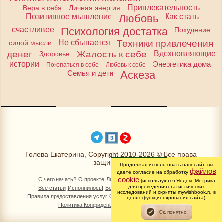
Привлекательность
Вера в себя
Личная энергия
Позитивное мышление
Любовь
Как стать
счастливее
Психология достатка
Похудение
Не сбывается
Техники привлечения
силой мысли
денег
Жалость к себе
Вдохновляющие
Здоровье
истории
Энергетика дома
Покопаться в себе
Любовь к себе
Семья и дети
Аскеза
Голева Екатерина, Copyright 2010-2026 © Все права
защищены
Продолжая использовать наш сайт, вы
файлов
даете согласие на обработку
cookie
С чего начать?
О проекте
Личный раздел
Книга Желаний
(используются Яндекс.Метрика
для проведения статистических
Все статьи
Исполнилось!
Бесплатно!
Изменимся вместе
исследований и скрипты mywishbook.ru в
Правила предоставления услуг
Обработка персональных данных
целях функционирования сайта).
Политика Конфиденциальности
Контакты