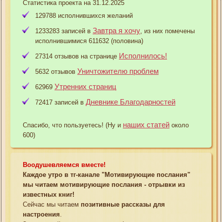
Статистика проекта на 31.12.2025
129788 исполнившихся желаний
Завтра я хочу
1233283 записей в
, из них помечены
исполнившимися 611632 (половина)
Исполнилось!
27314 отзывов на странице
Уничтожителю проблем
5632 отзывов
Утренних страниц
62969
Дневнике Благодарностей
72417 записей в
наших статей
Спасибо, что пользуетесь! (Ну и
около
600)
Воодушевляемся вместе!
Каждое утро в тг-канале "Мотивирующие послания"
мы читаем мотивирующие послания - отрывки из
известных книг!
Сейчас мы читаем
позитивные рассказы для
настроения
.