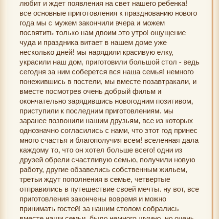
любит и ждет появления на свет нашего ребенка!
все основные приготовления к празднованию нового
года мы с мужем закончили вчера и можем
посвятить только нам двоим это утро! ощущение
чуда и праздника витает в нашем доме уже
несколько дней! мы нарядили красивую елку,
украсили наш дом, приготовили большой стол - ведь
сегодня за ним соберется вся наша семья! немного
понежившись в постели, мы вместе позавтракали, и
вместе посмотрев очень добрый фильм и
окончательно зарядившись новогодним позитивом,
приступили к последним приготовлениям. мы
заранее позвонили нашим друзьям, все из которых
однозначно согласились с нами, что этот год принес
много счастья и благополучия всем! вселенная дала
каждому то, что он хотел больше всего! одни из
друзей обрели счастливую семью, получили новую
работу, другие обзавелись собственным жильем,
третьи ждут пополнения в семье, четвертые
отправились в путешествие своей мечты. ну вот, все
приготовления закончены вовремя и можно
принимать гостей! за нашим столом собрались
вместе наши семьи. было немного шумно, но очень