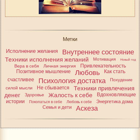
Метки
Исполнение желания
Внутреннее состояние
Техники исполнения желаний
Мотивация
Новый год
Привлекательность
Вера в себя
Личная энергия
Позитивное мышление
Любовь
Как стать
счастливее
Психология достатка
Похудение
Не сбывается
Техники привлечения
силой мысли
денег
Жалость к себе
Вдохновляющие
Здоровье
истории
Энергетика дома
Покопаться в себе
Любовь к себе
Семья и дети
Аскеза