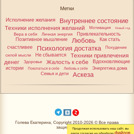
Метки
Исполнение желания
Внутреннее состояние
Техники исполнения желаний
Мотивация
Новый год
Привлекательность
Вера в себя
Личная энергия
Позитивное мышление
Любовь
Как стать
счастливее
Психология достатка
Похудение
Не сбывается
Техники привлечения
силой мысли
денег
Жалость к себе
Вдохновляющие
Здоровье
истории
Энергетика дома
Покопаться в себе
Любовь к себе
Семья и дети
Аскеза
Голева Екатерина, Copyright 2010-2026 © Все права
защищены
Продолжая использовать наш сайт, вы
файлов
даете согласие на обработку