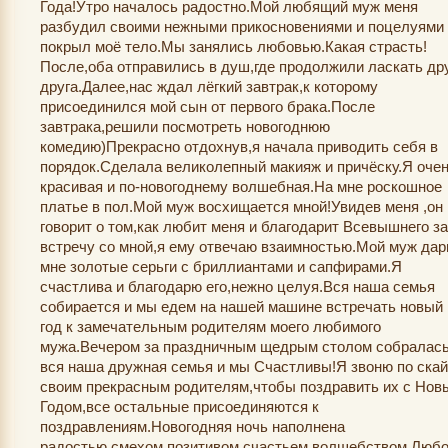
Года!Утро началось радостно.Мой любящий муж меня
разбудил своими нежными прикосновениями и поцелуями
покрыл моё тело.Мы занялись любовью.Какая страсть!
После,оба отправились в душ,где продолжили ласкать др
друга.Далее,нас ждал лёгкий завтрак,к которому
присоединился мой сын от первого брака.После
завтрака,решили посмотреть новогоднюю
комедию)Прекрасно отдохнув,я начала приводить себя в
порядок.Сделала великолепный макияж и причёску.Я оче
красивая и по-новогоднему волшебная.На мне роскошное
платье в пол.Мой муж восхищается мной!Увидев меня ,он
говорит о том,как любит меня и благодарит Всевышнего за
встречу со мной,я ему отвечаю взаимностью.Мой муж дар
мне золотые серьги с бриллиантами и сапфирами.Я
счастлива и благодарю его,нежно целуя.Вся наша семья
собирается и мы едем на нашей машине встречать новый
год к замечательным родителям моего любимого
мужа.Вечером за праздничным щедрым столом собралас
вся наша дружная семья и мы Счастливы!Я звоню по ска
своим прекрасным родителям,чтобы поздравить их с Нов
Годом,все остальные присоединяются к
поздравлениям.Новогодняя ночь наполнена
радостью,смехом,позитивом,счастьем,волшебством.Люб