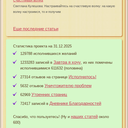
Счастливая волна
Светлана Кулешова: Настраивайтесь на счастливую волну: на какую
волну настроимся, то и получим
Еще последние статьи
Статистика проекта на 31.12.2025
129788 исполнившихся желаний
Завтра я хочу
1233283 записей в
, из них помечены
исполнившимися 611632 (половина)
Исполнилось!
27314 отзывов на странице
Уничтожителю проблем
5632 отзывов
Утренних страниц
62969
Дневнике Благодарностей
72417 записей в
наших статей
Спасибо, что пользуетесь! (Ну и
около
600)