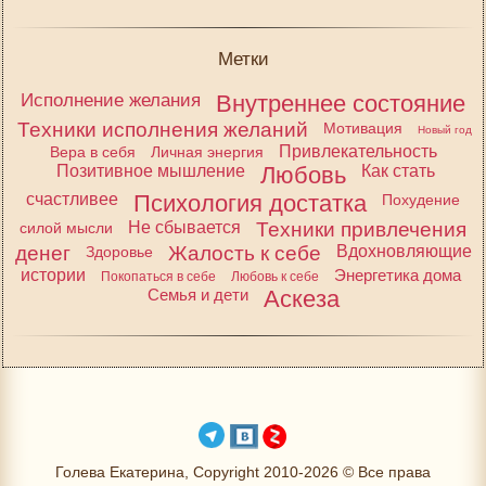
Метки
Исполнение желания
Внутреннее состояние
Техники исполнения желаний
Мотивация
Новый год
Привлекательность
Вера в себя
Личная энергия
Позитивное мышление
Любовь
Как стать
счастливее
Психология достатка
Похудение
Не сбывается
Техники привлечения
силой мысли
денег
Жалость к себе
Вдохновляющие
Здоровье
истории
Энергетика дома
Покопаться в себе
Любовь к себе
Семья и дети
Аскеза
Голева Екатерина, Copyright 2010-2026 © Все права