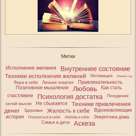
Метки
Исполнение желания
Внутреннее состояние
Техники исполнения желаний
Мотивация
Новый год
Привлекательность
Вера в себя
Личная энергия
Позитивное мышление
Любовь
Как стать
счастливее
Психология достатка
Похудение
Не сбывается
Техники привлечения
силой мысли
денег
Жалость к себе
Вдохновляющие
Здоровье
истории
Энергетика дома
Покопаться в себе
Любовь к себе
Семья и дети
Аскеза