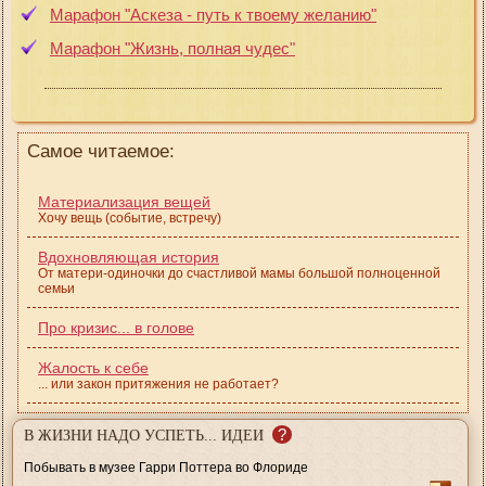
Марафон "Аскеза - путь к твоему желанию"
Марафон "Жизнь, полная чудес"
Самое читаемое:
Материализация вещей
Хочу вещь (событие, встречу)
Вдохновляющая история
От матери-одиночки до счастливой мамы большой полноценной
семьи
Про кризис... в голове
Жалость к себе
... или закон притяжения не работает?
?
В ЖИЗНИ НАДО УСПЕТЬ... ИДЕИ
Побывать в музее Гарри Поттера во Флориде