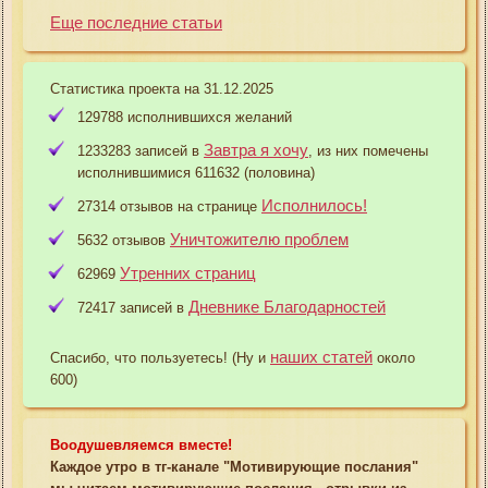
Еще последние статьи
Статистика проекта на 31.12.2025
129788 исполнившихся желаний
Завтра я хочу
1233283 записей в
, из них помечены
исполнившимися 611632 (половина)
Исполнилось!
27314 отзывов на странице
Уничтожителю проблем
5632 отзывов
Утренних страниц
62969
Дневнике Благодарностей
72417 записей в
наших статей
Спасибо, что пользуетесь! (Ну и
около
600)
Воодушевляемся вместе!
Каждое утро в тг-канале "Мотивирующие послания"