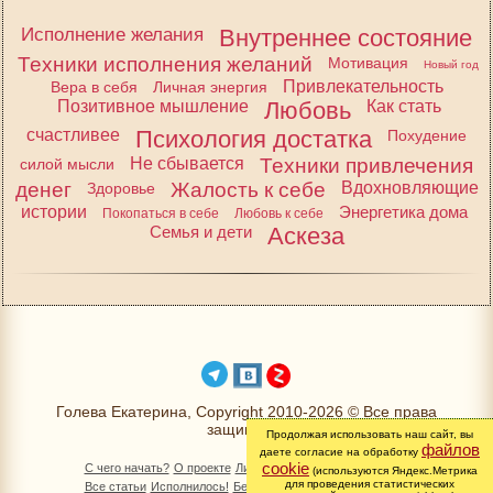
Исполнение желания
Внутреннее состояние
Техники исполнения желаний
Мотивация
Новый год
Привлекательность
Вера в себя
Личная энергия
Позитивное мышление
Любовь
Как стать
счастливее
Психология достатка
Похудение
Не сбывается
Техники привлечения
силой мысли
денег
Жалость к себе
Вдохновляющие
Здоровье
истории
Энергетика дома
Покопаться в себе
Любовь к себе
Семья и дети
Аскеза
Голева Екатерина, Copyright 2010-2026 © Все права
защищены
Продолжая использовать наш сайт, вы
файлов
даете согласие на обработку
cookie
С чего начать?
О проекте
Личный раздел
Книга Желаний
(используются Яндекс.Метрика
для проведения статистических
Все статьи
Исполнилось!
Бесплатно!
Изменимся вместе