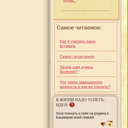
чудес"
Самое читаемое:
Как я училась рано
вставать
Секрет исцеления
Зачем нам нужны
болезни?
Что такое завышенная
важность и как ее снизить?
В ЖИЗНИ НАДО УСПЕТЬ...
?
ИДЕИ
Хочу поехать к себе на родину в
Башкирию всей семьёй