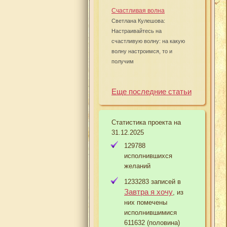
Счастливая волна
Светлана Кулешова:
Настраивайтесь на
счастливую волну: на какую
волну настроимся, то и
получим
Еще последние статьи
Статистика проекта на
31.12.2025
129788
исполнившихся
желаний
1233283 записей в
Завтра я хочу
, из
них помечены
исполнившимися
611632 (половина)