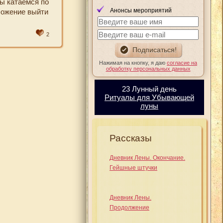
ы катаемся по
Анонсы мероприятий
ложение выйти
2
Нажимая на кнопку, я даю
согласие на
обработку персональных данных
23 Лунный день
Ритуалы для Убывающей
луны
Рассказы
Дневник Лены. Окончание.
Гейшные штучки
Дневник Лены.
Продолжение