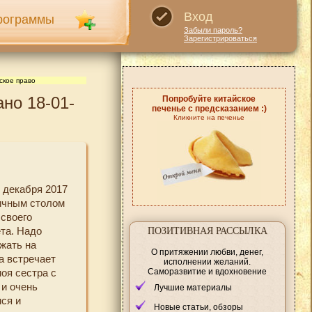
Вход
рограммы
Забыли пароль?
Зарегистрироваться
ское право
но 18-01-
Попробуйте китайское
печенье с предсказанием :)
Кликните на печенье
1 декабря 2017
ничным столом
 своего
ета. Надо
ПОЗИТИВНАЯ РАССЫЛКА
ежать на
О притяжении любви, денег,
а встречает
исполнении желаний.
Саморазвитие и вдохновение
оя сестра с
 и очень
Лучшие материалы
мся и
Новые статьи, обзоры