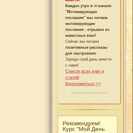
Каждое утро в тг-канале
"Мотивирующие
послания" мы читаем
мотивирующие
послания - отрывки из
известных книг!
Сейчас мы читаем
позитивные рассказы
для настроения
.
Заряди свой день вместе
с нами!
Список всех книг и
статей
Вдохновиться >>
Рекомендуем!
Курс "Мой День