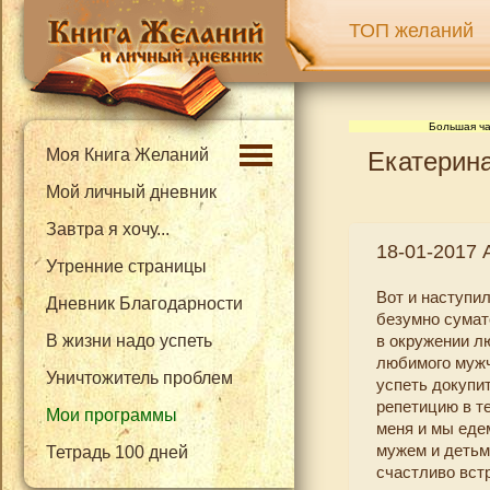
ТОП желаний
Большая ча
Моя Книга Желаний
Екатерина
Мой личный дневник
Завтра я хочу...
18-01-2017 
Утренние страницы
Вот и наступи
Дневник Благодарности
безумно сумат
В жизни надо успеть
в окружении л
любимого мужч
Уничтожитель проблем
успеть докупит
репетицию в те
Мои программы
меня и мы еде
мужем и детьм
Тетрадь 100 дней
счастливо вст