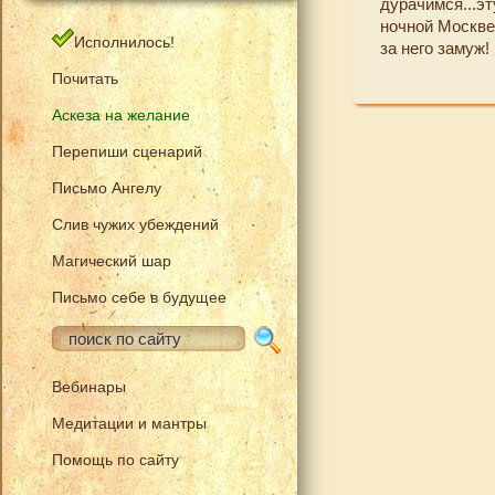
дурачимся...э
ночной Москве
Исполнилось!
за него замуж!
Почитать
Аскеза на желание
Перепиши сценарий
Письмо Ангелу
Слив чужих убеждений
Магический шар
Письмо себе в будущее
Вебинары
Медитации и мантры
Помощь по сайту