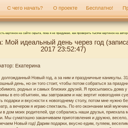
С чего начать?
О проекте
Бесплатно!
П
сть картинок на сайте скрыта, пока я не придумаю, как проверить тысячи картинок на автор
: Мой идеальный день через год (записа
2017 23:52:47)
Автор: Екатерина
л долгожданный Новый год, а за ним и праздничные каникулы. 3
ошный день, но он того стоит, чтобы потом собраться за празд
юбимого, родных и самых близких друзей. Я просыпаюсь дома у
ины в его объятиях, мы завтракаем и нас вертит новогодняя су
ь подарки и вкусности к новогоднему столу, потом мне нужно б
атр, а вечером я играю спектакль. По его окончании мой мужчин
м в дом моих родителей, где собрались наши друзья, приехала м
и. Мы суматошно заканчиваем приготовления и дружно, весело,
речаем Новый год! Дарим подарки, вкусно едим, гуляем, весели