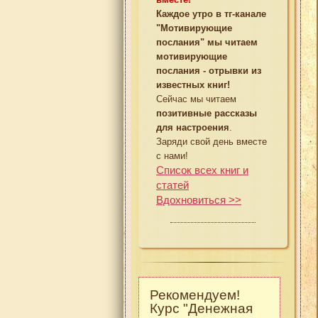
Каждое утро в тг-канале
"Мотивирующие
послания" мы читаем
мотивирующие
послания - отрывки из
известных книг!
Сейчас мы читаем
позитивные рассказы
для настроения
.
Заряди свой день вместе
с нами!
Список всех книг и
статей
Вдохновиться >>
Рекомендуем!
Курс "Денежная