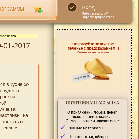
Вход
рограммы
Забыли пароль?
Зарегистрироваться
ское право
9-01-2017
Попробуйте китайское
печенье с предсказанием :)
Кликните на печенье
ся в кухне со
 чудес от
проекты
мой
ПОЗИТИВНАЯ РАССЫЛКА
учие за
О притяжении любви, денег,
частливы. на
исполнении желаний.
Саморазвитие и вдохновение
 болтать о
в теплые
Лучшие материалы
Новые статьи, обзоры