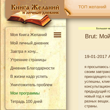
ТОП желаний
Большая ча
Моя Книга Желаний
Brut: Мо
Мой личный дневник
Завтра я хочу...
19-01-2017 А
Утренние страницы
я просыпаюсь в
Дневник Благодарности
своим завтрак
В жизни надо успеть
приходящего г
успешны, клие
Уничтожитель проблем
консультацион
предыдущий го
Мои программы
новый год к на
разных вещах. 
Тетрадь 100 дней
страны.