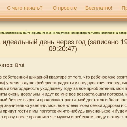
С чего начать?
О проекте
Бесплатно!
П
сть картинок на сайте скрыта, пока я не придумаю, как проверить тысячи картинок на автор
й идеальный день через год (записано 1
09:20:47)
втор: Brut
 собственной шикарной квартире от того, что ребенок уже возит
ом) у меня в душе фейерверк радости и предчувствия очередных
ода и благодарность уходящему году за все приобретения. мои 
нты очень довольны и идут ко мне все возрастающим потоком. 
ный бизнес вырос и продолжает расти. мой достаток и благопол
д значительно увеличились. все члены моей семьи здоровы и с
м придут гости и мы приготовим что-нибудь вкусненькое и будем
а сразу после праздника я с мужем и ребенком поеду в отпуск 