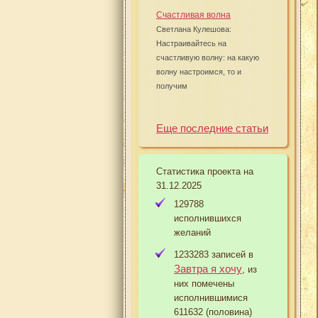
Счастливая волна
Светлана Кулешова:
Настраивайтесь на
счастливую волну: на какую
волну настроимся, то и
получим
Еще последние статьи
Статистика проекта на
31.12.2025
129788
исполнившихся
желаний
1233283 записей в
Завтра я хочу
, из
них помечены
исполнившимися
611632 (половина)