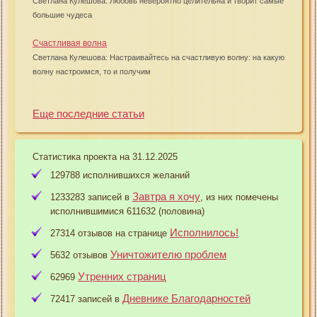
Светлана Кулешова: Любовь невероятно целительна и творит самые
большие чудеса
Счастливая волна
Светлана Кулешова: Настраивайтесь на счастливую волну: на какую
волну настроимся, то и получим
Еще последние статьи
Статистика проекта на 31.12.2025
129788 исполнившихся желаний
Завтра я хочу
1233283 записей в
, из них помечены
исполнившимися 611632 (половина)
Исполнилось!
27314 отзывов на странице
Уничтожителю проблем
5632 отзывов
Утренних страниц
62969
Дневнике Благодарностей
72417 записей в