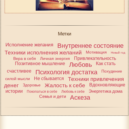
Метки
Исполнение желания
Внутреннее состояние
Техники исполнения желаний
Мотивация
Новый год
Привлекательность
Вера в себя
Личная энергия
Позитивное мышление
Любовь
Как стать
счастливее
Психология достатка
Похудение
Не сбывается
Техники привлечения
силой мысли
денег
Жалость к себе
Вдохновляющие
Здоровье
истории
Энергетика дома
Покопаться в себе
Любовь к себе
Семья и дети
Аскеза