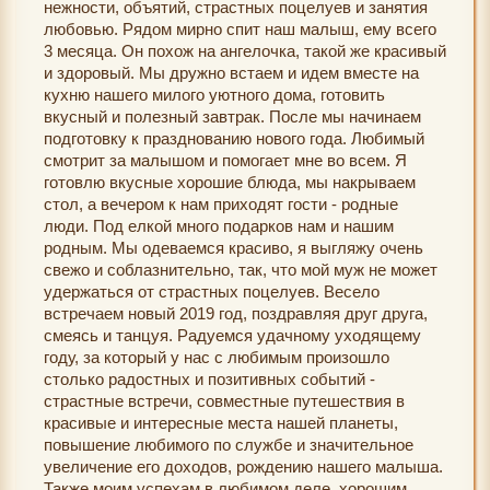
нежности, объятий, страстных поцелуев и занятия
любовью. Рядом мирно спит наш малыш, ему всего
3 месяца. Он похож на ангелочка, такой же красивый
и здоровый. Мы дружно встаем и идем вместе на
кухню нашего милого уютного дома, готовить
вкусный и полезный завтрак. После мы начинаем
подготовку к празднованию нового года. Любимый
смотрит за малышом и помогает мне во всем. Я
готовлю вкусные хорошие блюда, мы накрываем
стол, а вечером к нам приходят гости - родные
люди. Под елкой много подарков нам и нашим
родным. Мы одеваемся красиво, я выгляжу очень
свежо и соблазнительно, так, что мой муж не может
удержаться от страстных поцелуев. Весело
встречаем новый 2019 год, поздравляя друг друга,
смеясь и танцуя. Радуемся удачному уходящему
году, за который у нас с любимым произошло
столько радостных и позитивных событий -
страстные встречи, совместные путешествия в
красивые и интересные места нашей планеты,
повышение любимого по службе и значительное
увеличение его доходов, рождению нашего малыша.
Также моим успехам в любимом деле, хорошим