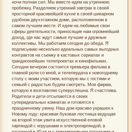
ночи полная сил. Мы вместе идем на утреннюю
пробежку. Разделяем утренний завтрак в своей
просторной красивейшей кухне в своей шикарном
удобном двухэтажном доме, расположенном в
самом лучшем месте. И едем на любимые свои
сферы деятельности, приносящие нам огромнейший
доход, где нас ждут самые лучшие и дружные
коллективы. Мы работаем сегодня до обеда. Я
подписываю несколько идеальных самых выгодных
контрактов на съемку в кастовых сериалах и
грандиознейших телепроектах и кинофильмах.
Сегодня вечером состоится премьера фильма в
главной роли со мной, и телепердача к новогоднему
столу с моим участием, которую мы с гостями и
семьей с радостью будем смотреть. Моя фирма,
которую я возглавляю суперуспешна. Я счастлива.
Родители и дети отсыпаются в своих
суперидеальных комнатах и готовятся к
праздничному ужину. Наш дом красиво украшен к
Новому году: красивая буковая лестница ведущая
на второй этаж увита искусственной еловой
гирляндой с игрушками и электрогирляндой, в
гостинной в 40 кв м с трехметровыми потолками и