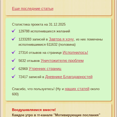
Еще последние статьи
Статистика проекта на 31.12.2025
129788 исполнившихся желаний
Завтра я хочу
1233283 записей в
, из них помечены
исполнившимися 611632 (половина)
Исполнилось!
27314 отзывов на странице
Уничтожителю проблем
5632 отзывов
Утренних страниц
62969
Дневнике Благодарностей
72417 записей в
наших статей
Спасибо, что пользуетесь! (Ну и
около
600)
Воодушевляемся вместе!
Каждое утро в тг-канале "Мотивирующие послания"