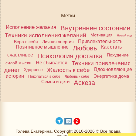
Метки
Исполнение желания
Внутреннее состояние
Техники исполнения желаний
Мотивация
Новый год
Привлекательность
Вера в себя
Личная энергия
Позитивное мышление
Любовь
Как стать
счастливее
Психология достатка
Похудение
Не сбывается
Техники привлечения
силой мысли
денег
Жалость к себе
Вдохновляющие
Здоровье
истории
Энергетика дома
Покопаться в себе
Любовь к себе
Семья и дети
Аскеза
Голева Екатерина, Copyright 2010-2026 © Все права
защищены