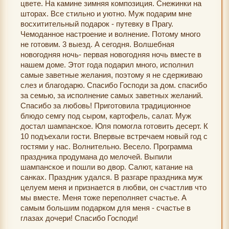
цвете. На камине зимняя композиция. Снежинки на
шторах. Все стильно и уютно. Муж подарим мне
восхитительный подарок - путевку в Прагу.
Чемоданное настроение и волнение. Потому много
не готовим. 3 выезд. А сегодня. Волшебная
новогодняя ночь- первая новогодняя ночь вместе в
нашем доме. Этот года подарил много, исполнил
самые заветные желания, поэтому я не сдерживаю
слез и благодарю. Спасибо Господи за дом. спасибо
за семью, за исполнение самых заветных желаний.
Спасибо за любовь! Приготовила традиционное
блюдо семгу под сыром, картофель, салат. Муж
достал шампанское. Юля помогла готовить десерт. К
10 подъехали гости. Впервые встречаем новый год с
гостями у нас. Волнительно. Весело. Программа
праздника продумана до мелочей. Выпили
шампанское и пошли во двор. Салют, катание на
санках. Праздник удался. В разгаре праздника муж
целуем меня и признается в любви, он счастлив что
мы вместе. Меня тоже переполняет счастье. А
самым большим подарком для меня - счастье в
глазах дочери! Спасибо Господи!