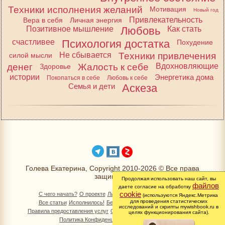
Техники исполнения желаний
Мотивация
Новый год
Привлекательность
Вера в себя
Личная энергия
Позитивное мышление
Любовь
Как стать
счастливее
Психология достатка
Похудение
Не сбывается
Техники привлечения
силой мысли
денег
Жалость к себе
Вдохновляющие
Здоровье
истории
Энергетика дома
Покопаться в себе
Любовь к себе
Семья и дети
Аскеза
Голева Екатерина, Copyright 2010-2026 © Все права
защищены
Продолжая использовать наш сайт, вы
файлов
даете согласие на обработку
cookie
С чего начать?
О проекте
Личный раздел
Книга Желаний
(используются Яндекс.Метрика
для проведения статистических
Все статьи
Исполнилось!
Бесплатно!
Изменимся вместе
исследований и скрипты mywishbook.ru в
Правила предоставления услуг
Обработка персональных данных
целях функционирования сайта).
Политика Конфиденциальности
Контакты