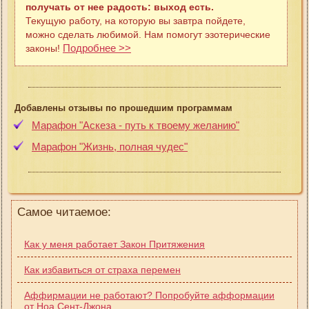
получать от нее радость: выход есть.
Текущую работу, на которую вы завтра пойдете,
можно сделать любимой. Нам помогут эзотерические
Подробнее >>
законы!
Добавлены отзывы по прошедшим программам
Марафон "Аскеза - путь к твоему желанию"
Марафон "Жизнь, полная чудес"
Самое читаемое:
Как у меня работает Закон Притяжения
Как избавиться от страха перемен
Аффирмации не работают? Попробуйте афформации
от Ноа Сент-Джона