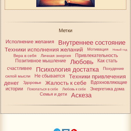
Метки
Исполнение желания
Внутреннее состояние
Техники исполнения желаний
Мотивация
Новый год
Привлекательность
Вера в себя
Личная энергия
Позитивное мышление
Любовь
Как стать
счастливее
Психология достатка
Похудение
Не сбывается
Техники привлечения
силой мысли
денег
Жалость к себе
Вдохновляющие
Здоровье
истории
Энергетика дома
Покопаться в себе
Любовь к себе
Семья и дети
Аскеза