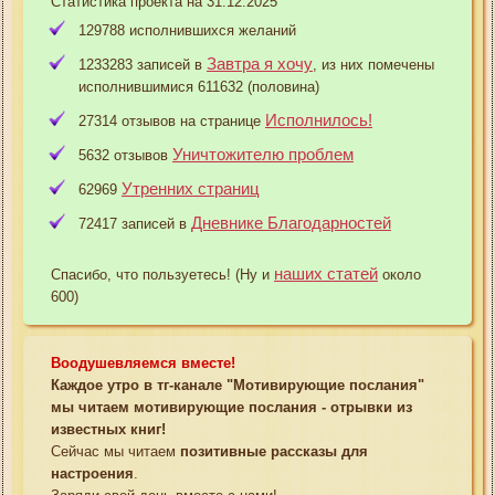
Статистика проекта на 31.12.2025
129788 исполнившихся желаний
Завтра я хочу
1233283 записей в
, из них помечены
исполнившимися 611632 (половина)
Исполнилось!
27314 отзывов на странице
Уничтожителю проблем
5632 отзывов
Утренних страниц
62969
Дневнике Благодарностей
72417 записей в
наших статей
Спасибо, что пользуетесь! (Ну и
около
600)
Воодушевляемся вместе!
Каждое утро в тг-канале "Мотивирующие послания"
мы читаем мотивирующие послания - отрывки из
известных книг!
Сейчас мы читаем
позитивные рассказы для
настроения
.