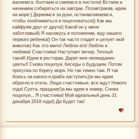
валяемся, болтаем и смеемся в постели) Встаем и
начинаем собираться на завтрак. Позавтракав, идем
на море:) Держимся за руки, останавливаемся,
чтобы пообниматься и поцеловаться)) Как мы
кайфуем друг от друга!) Какой он у меня
заботливый) Я нахожусь в положении, жду нашего
первого ребенка!) Он так часто гладит и целует мой
животик) Как это мило! Люблю его! Люблю и
любима! Счастлива! Наступает вечер. Теплый
такой! Идем в ресторан. Дарит мне неожиданно
цветы!! Снова поцелуи, беседы о будущем. Потом
прогулка по берегу моря. Но так темно там. Я так
боюсь на какого-н.краба наступить))и мы идем
обратно в отель. Люди счастливые, все ждут Нового
года! Суета, праздник!)а мы идем в номер. Снова
поцелуи... Я счастлива! Мой идеальный день 31
декабря 2018 года!) Да будет так!