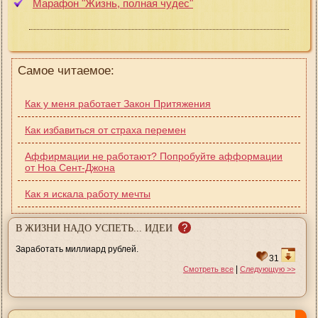
Марафон "Жизнь, полная чудес"
Самое читаемое:
Как у меня работает Закон Притяжения
Как избавиться от страха перемен
Аффирмации не работают? Попробуйте афформации
от Ноа Сент-Джона
Как я искала работу мечты
?
В ЖИЗНИ НАДО УСПЕТЬ... ИДЕИ
Заработать миллиард рублей.
31
|
Смотреть все
Следующую >>