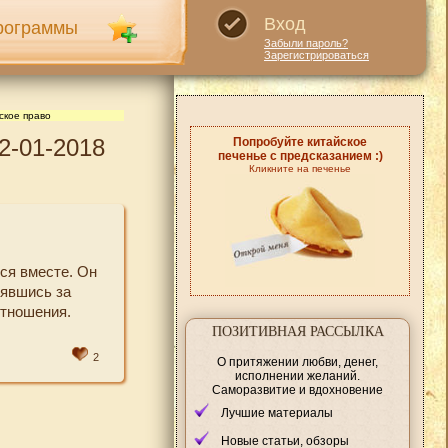
Вход
рограммы
Забыли пароль?
Зарегистрироваться
ское право
2-01-2018
Попробуйте китайское
печенье с предсказанием :)
Кликните на печенье
ся вместе. Он
зявшись за
отношения.
ПОЗИТИВНАЯ РАССЫЛКА
2
О притяжении любви, денег,
исполнении желаний.
Саморазвитие и вдохновение
Лучшие материалы
Новые статьи, обзоры