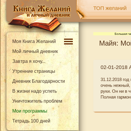
ТОП желаний
Большая ча
Моя Книга Желаний
Майя: Мой
Мой личный дневник
Завтра я хочу...
02-01-2018 
Утренние страницы
31.12.2018 го
Дневник Благодарности
очень нежный,
В жизни надо успеть
руки. Он ни в 
Полная гармон
Уничтожитель проблем
Мои программы
Тетрадь 100 дней