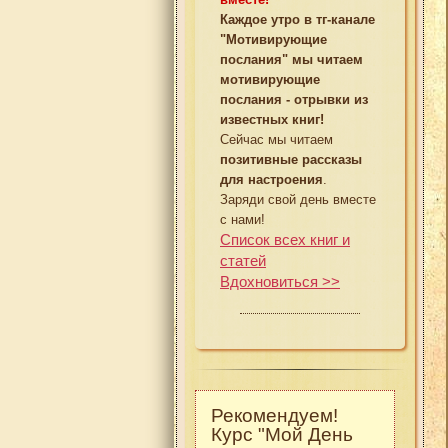
Каждое утро в тг-канале
"Мотивирующие
послания" мы читаем
мотивирующие
послания - отрывки из
известных книг!
Сейчас мы читаем
позитивные рассказы
для настроения
.
Заряди свой день вместе
с нами!
Список всех книг и
статей
Вдохновиться >>
Рекомендуем!
Курс "Мой День