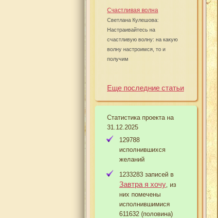
Счастливая волна
Светлана Кулешова:
Настраивайтесь на
счастливую волну: на какую
волну настроимся, то и
получим
Еще последние статьи
Статистика проекта на
31.12.2025
129788
исполнившихся
желаний
1233283 записей в
Завтра я хочу
, из
них помечены
исполнившимися
611632 (половина)