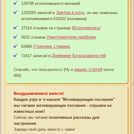
129788 исполнившихся желаний
Завтра я хочу
1233283 записей в
, из них помечены
исполнившимися 611632 (половина)
Исполнилось!
27314 отзывов на странице
Уничтожителю проблем
5632 отзывов
Утренних страниц
62969
Дневнике Благодарностей
72417 записей в
наших статей
Спасибо, что пользуетесь! (Ну и
около
600)
Воодушевляемся вместе!
Каждое утро в тг-канале "Мотивирующие послания"
мы читаем мотивирующие послания - отрывки из
известных книг!
Сейчас мы читаем
позитивные рассказы для
настроения
.
Заряди свой день вместе с нами!