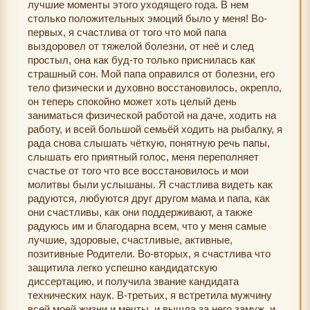
лучшие моменты этого уходящего года. В нем
столько положительных эмоций было у меня! Во-
первых, я счастлива от того что мой папа
выздоровел от тяжелой болезни, от неё и след
простыл, она как буд-то только приснилась как
страшный сон. Мой папа оправился от болезни, его
тело физически и духовно восстановилось, окрепло,
он теперь спокойно может хоть целый день
заниматься физической работой на даче, ходить на
работу, и всей большой семьёй ходить на рыбалку, я
рада снова слышать чёткую, понятную речь папы,
слышать его приятный голос, меня переполняет
счастье от того что все восстановилось и мои
молитвы были услышаны. Я счастлива видеть как
радуются, любуются друг другом мама и папа, как
они счастливы, как они поддерживают, а также
радуюсь им и благодарна всем, что у меня самые
лучшие, здоровые, счастливые, активные,
позитивные Родители. Во-вторых, я счастлива что
защитила легко успешно кандидатскую
диссертацию, и получила звание кандидата
технических наук. В-третьих, я встретила мужчину
всей моей жизни и мечты, и вышла за него замуж, и