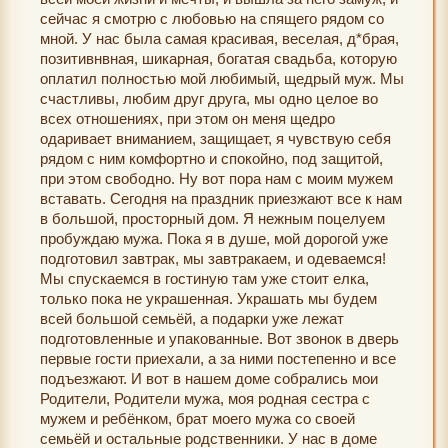
сейчас я смотрю с любовью на спящего рядом со
мной. У нас была самая красивая, веселая, д*брая,
позитивнвная, шикарная, богатая свадьба, которую
оплатил полностью мой любимый, щедрый муж. Мы
счастливы, любим друг друга, мы одно целое во
всех отношениях, при этом он меня щедро
одаривает вниманием, защищает, я чувствую себя
рядом с ним комфортно и спокойно, под защитой,
при этом свободно. Ну вот пора нам с моим мужем
вставать. Сегодня на праздник приезжают все к нам
в большой, просторный дом. Я нежным поцелуем
пробуждаю мужа. Пока я в душе, мой дорогой уже
подготовил завтрак, мы завтракаем, и одеваемся!
Мы спускаемся в гостиную там уже стоит елка,
только пока не украшенная. Украшать мы будем
всей большой семьёй, а подарки уже лежат
подготовленные и упакованные. Вот звонок в дверь
первые гости приехали, а за ними постепенно и все
подъезжают. И вот в нашем доме собрались мои
Родители, Родители мужа, моя родная сестра с
мужем и ребёнком, брат моего мужа со своей
семьёй и остальные родственники. У нас в доме