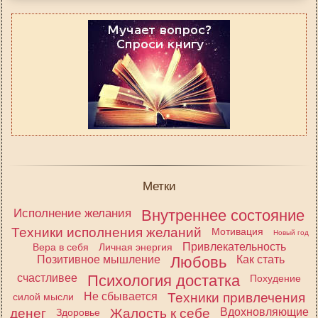
Метки
Исполнение желания
Внутреннее состояние
Техники исполнения желаний
Мотивация
Новый год
Привлекательность
Вера в себя
Личная энергия
Позитивное мышление
Любовь
Как стать
счастливее
Психология достатка
Похудение
Не сбывается
Техники привлечения
силой мысли
денег
Жалость к себе
Вдохновляющие
Здоровье