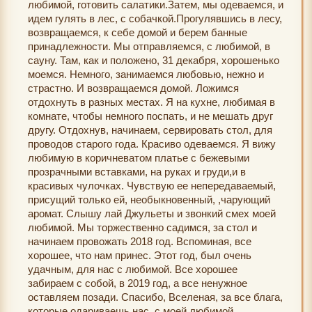
любимой, готовить салатики.Затем, мы одеваемся, и
идем гулять в лес, с собачкой.Прогулявшись в лесу,
возвращаемся, к себе домой и берем банные
принадлежности. Мы отправляемся, с любимой, в
сауну. Там, как и положено, 31 декабря, хорошенько
моемся. Немного, занимаемся любовью, нежно и
страстно. И возвращаемся домой. Ложимся
отдохнуть в разных местах. Я на кухне, любимая в
комнате, чтобы немного поспать, и не мешать друг
другу. Отдохнув, начинаем, сервировать стол, для
проводов старого года. Красиво одеваемся. Я вижу
любимую в коричневатом платье с бежевыми
прозрачными вставками, на руках и груди,и в
красивых чулочках. Чувствую ее непередаваемый,
присущий только ей, необыкновенный, ,чарующий
аромат. Слышу лай Джульеты и звонкий смех моей
любимой. Мы торжественно садимся, за стол и
начинаем провожать 2018 год. Вспоминая, все
хорошее, что нам принес. Этот год, был очень
удачным, для нас с любимой. Все хорошее
забираем с собой, в 2019 год, а все ненужное
оставляем позади. Спасибо, Вселеная, за все блага,
которые одариваешь нас, с моей любимой