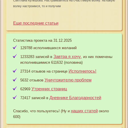
Светлана Кулешова: Настраивайтесь на счастливую волну: на какую
волну настроимся, то и получим
Еще последние статьи
Статистика проекта на 31.12.2025
129788 исполнившихся желаний
Завтра я хочу
1233283 записей в
, из них помечены
исполнившимися 611632 (половина)
Исполнилось!
27314 отзывов на странице
Уничтожителю проблем
5632 отзывов
Утренних страниц
62969
Дневнике Благодарностей
72417 записей в
наших статей
Спасибо, что пользуетесь! (Ну и
около
600)