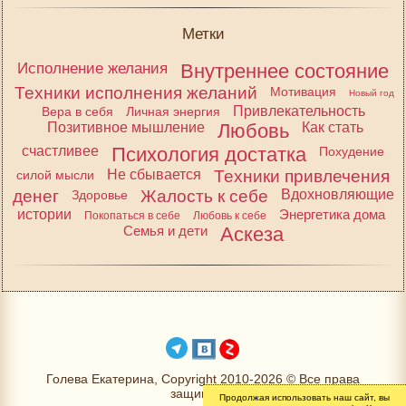
Метки
Исполнение желания
Внутреннее состояние
Техники исполнения желаний
Мотивация
Новый год
Привлекательность
Вера в себя
Личная энергия
Позитивное мышление
Любовь
Как стать
счастливее
Психология достатка
Похудение
Не сбывается
Техники привлечения
силой мысли
денег
Жалость к себе
Вдохновляющие
Здоровье
истории
Энергетика дома
Покопаться в себе
Любовь к себе
Семья и дети
Аскеза
Голева Екатерина, Copyright 2010-2026 © Все права
защищены
Продолжая использовать наш сайт, вы