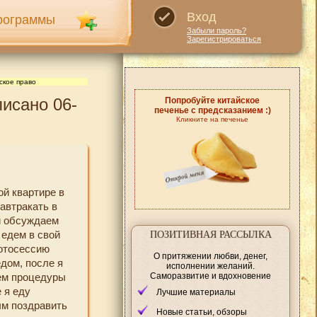
Вход
рограммы
Забыли пароль?
Зарегистрироваться
ское право
исано 06-
Попробуйте китайское
печенье с предсказанием :)
Кликните на печенье
ой квартире в
автракать в
и обсуждаем
 едем в свой
ПОЗИТИВНАЯ РАССЫЛКА
фотосессию
О притяжении любви, денег,
дом, после я
исполнении желаний.
Саморазвитие и вдохновение
аем процедуры
 я еду
Лучшие материалы
ым поздравить
Новые статьи, обзоры