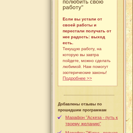
полюбить свою
работу"
Если вы устали от
своей работы и
перестали получать от
нее радость: выход
есть.
Текущую работу, на
которую вы завтра
пойдете, можно сделать
любимой. Нам помогут
эзотерические законы!
Подробнее >>
Добавлены отзывы по
прошедшим программам
Марафон "Аскеза - путь к
твоему желанию"
Марафон "Жизнь, полная