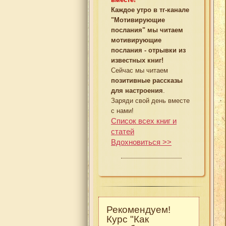
Каждое утро в тг-канале
"Мотивирующие
послания" мы читаем
мотивирующие
послания - отрывки из
известных книг!
Сейчас мы читаем
позитивные рассказы
для настроения
.
Заряди свой день вместе
с нами!
Список всех книг и
статей
Вдохновиться >>
Рекомендуем!
Курс "Как