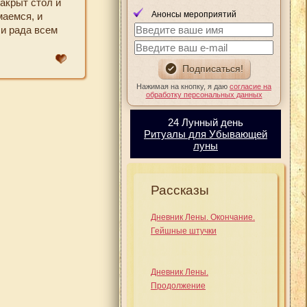
накрыт стол и
Анонсы мероприятий
маемся, и
 и рада всем
Нажимая на кнопку, я даю
согласие на
обработку персональных данных
24 Лунный день
Ритуалы для Убывающей
луны
Рассказы
Дневник Лены. Окончание.
Гейшные штучки
Дневник Лены.
Продолжение