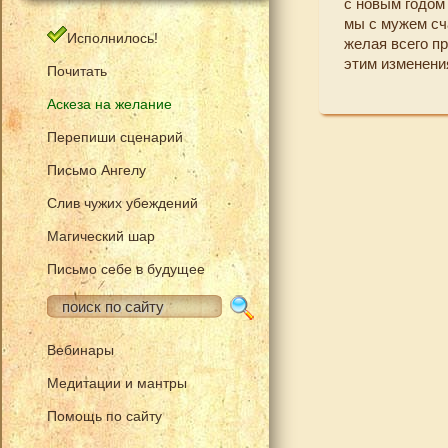
с новым годом 
мы с мужем сч
Исполнилось!
желая всего пр
этим изменения
Почитать
Аскеза на желание
Перепиши сценарий
Письмо Ангелу
Слив чужих убеждений
Магический шар
Письмо себе в будущее
Вебинары
Медитации и мантры
Помощь по сайту