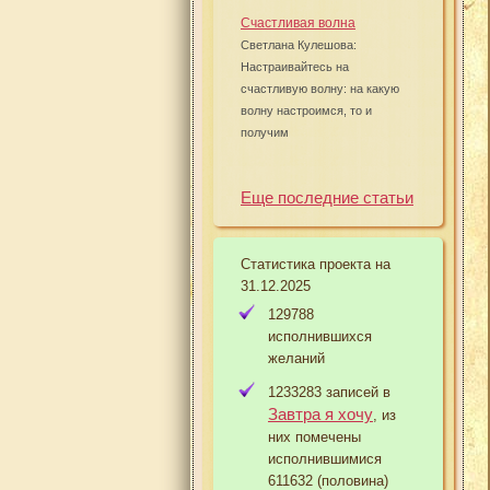
Счастливая волна
Светлана Кулешова:
Настраивайтесь на
счастливую волну: на какую
волну настроимся, то и
получим
Еще последние статьи
Статистика проекта на
31.12.2025
129788
исполнившихся
желаний
1233283 записей в
Завтра я хочу
, из
них помечены
исполнившимися
611632 (половина)