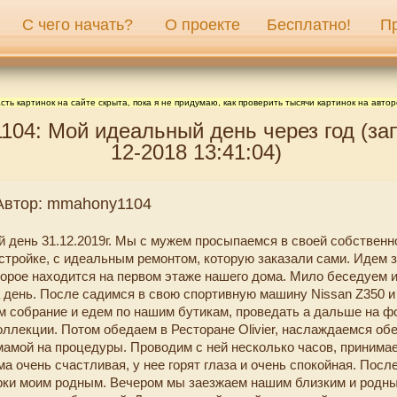
С чего начать?
О проекте
Бесплатно!
П
сть картинок на сайте скрыта, пока я не придумаю, как проверить тысячи картинок на автор
04: Мой идеальный день через год (зап
12-2018 13:41:04)
 Автор: mmahony1104
 день 31.12.2019г. Мы с мужем просыпаемся в своей собственн
стройке, с идеальным ремонтом, которую заказали сами. Идем з
торое находится на первом этаже нашего дома. Мило беседуем 
 день. После садимся в свою спортивную машину Nissan Z350 и
м собрание и едем по нашим бутикам, проведать а дальше на 
оллекции. Потом обедаем в Ресторане Olivier, наслаждаемся обе
 мамой на процедуры. Проводим с ней несколько часов, приним
а очень счастливая, у нее горят глаза и очень спокойная. После
рки моим родным. Вечером мы заезжаем нашим близким и родн