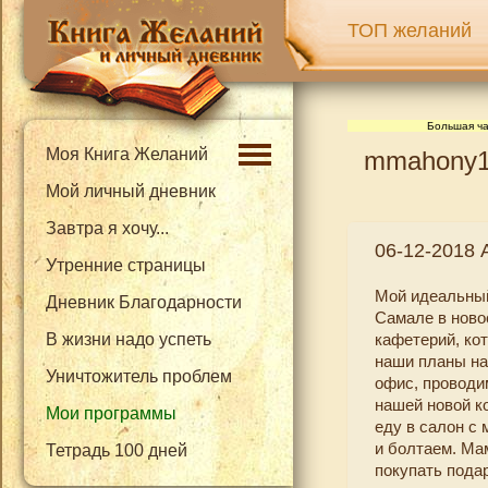
ТОП желаний
Большая ча
Моя Книга Желаний
mmahony11
Мой личный дневник
Завтра я хочу...
06-12-2018
Утренние страницы
Мой идеальный
Дневник Благодарности
Самале в ново
В жизни надо успеть
кафетерий, ко
наши планы на
Уничтожитель проблем
офис, проводи
нашей новой к
Мои программы
еду в салон с
и болтаем. Мам
Тетрадь 100 дней
покупать пода