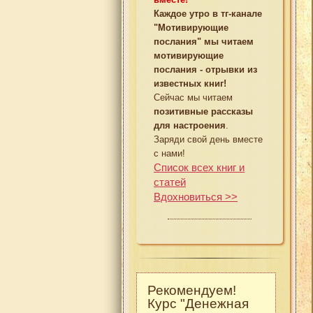
Каждое утро в тг-канале
"Мотивирующие
послания" мы читаем
мотивирующие
послания - отрывки из
известных книг!
Сейчас мы читаем
позитивные рассказы
для настроения
.
Заряди свой день вместе
с нами!
Список всех книг и
статей
Вдохновиться >>
Рекомендуем!
Курс "Денежная