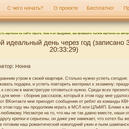
С чего начать?
О проекте
Бесплатно!
П
сть картинок на сайте скрыта, пока я не придумаю, как проверить тысячи картинок на автор
й идеальный день через год (записано 
20:33:29)
Автор: Нонна
ранним утром в своей квартире. Столько нужно успеть сегодня: 
ковать подарки, и успеть повторить материал к экзамену: празд
 к сессии в магистратуре готовиться нужно. Среди всех презент
для меня - сборник рассказов, который в этом году мне удалос
Вот ВКонтакте мне приходят сообщения от ребят из команды КВН
 в этом году мы продолжим играть в МСЛ или ЦЛиМП. Ближе к в
 любимому. Несмотря на то, что мы не так давно вместе, наши 
 другу крепки и серьезны, он даже уже намекает, что хотел бы ж
е готовим наш романтический новогодний ужин и пьем шампанск