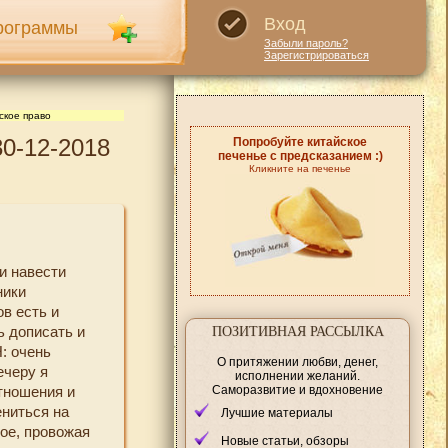
Вход
рограммы
Забыли пароль?
Зарегистрироваться
ское право
30-12-2018
Попробуйте китайское
печенье с предсказанием :)
Кликните на печенье
и навести
ники
ов есть и
ь дописать и
ПОЗИТИВНАЯ РАССЫЛКА
: очень
О притяжении любви, денег,
ечеру я
исполнении желаний.
Саморазвитие и вдохновение
отношения и
ениться на
Лучшие материалы
ое, провожая
Новые статьи, обзоры