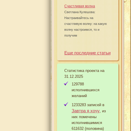
Счастливая волна
Светлана Кулешова:
Настраивайтесь на
счастливую волну: на какую
волну настроимся, то и
получим
Еще последние статьи
Статистика проекта на
31.12.2025
129788
исполнившихся
желаний
1233283 записей в
Завтра я хочу
, из
них помечены
исполнившимися
611632 (половина)