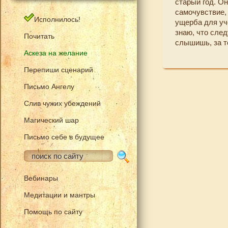
старый год. О
самочувствие, 
Исполнилось!
ущерба для уче
знаю, что след
Почитать
слышишь, за то
Аскеза на желание
Перепиши сценарий
Письмо Ангелу
Слив чужих убеждений
Магический шар
Письмо себе в будущее
Вебинары
Медитации и мантры
Помощь по сайту