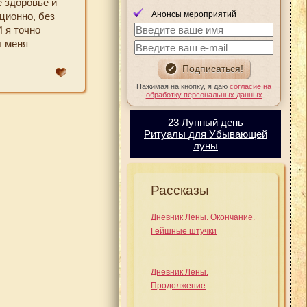
 здоровье и
Анонсы мероприятий
ционно, без
И я точно
ы меня
Нажимая на кнопку, я даю
согласие на
обработку персональных данных
23 Лунный день
Ритуалы для Убывающей
луны
Рассказы
Дневник Лены. Окончание.
Гейшные штучки
Дневник Лены.
Продолжение