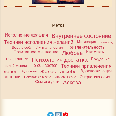
Метки
Исполнение желания
Внутреннее состояние
Техники исполнения желаний
Мотивация
Новый год
Привлекательность
Вера в себя
Личная энергия
Позитивное мышление
Любовь
Как стать
счастливее
Психология достатка
Похудение
Не сбывается
Техники привлечения
силой мысли
денег
Жалость к себе
Вдохновляющие
Здоровье
истории
Энергетика дома
Покопаться в себе
Любовь к себе
Семья и дети
Аскеза