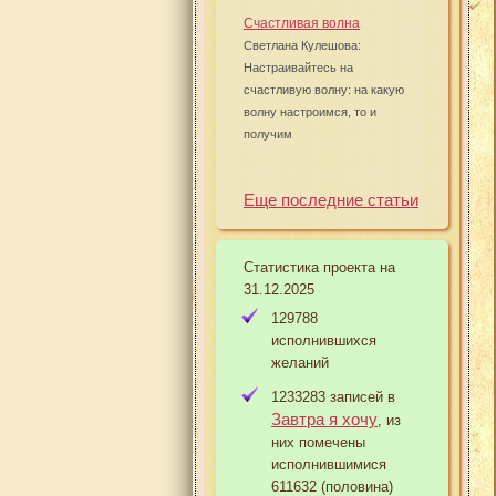
Счастливая волна
Светлана Кулешова:
Настраивайтесь на
счастливую волну: на какую
волну настроимся, то и
получим
Еще последние статьи
Статистика проекта на
31.12.2025
129788
исполнившихся
желаний
1233283 записей в
Завтра я хочу
, из
них помечены
исполнившимися
611632 (половина)