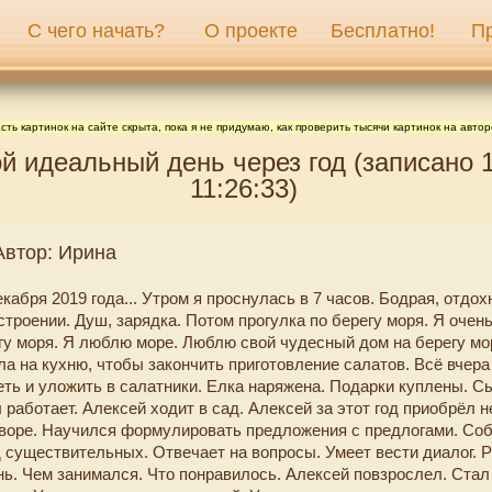
С чего начать?
О проекте
Бесплатно!
П
сть картинок на сайте скрыта, пока я не придумаю, как проверить тысячи картинок на автор
й идеальный день через год (записано 
11:26:33)
Автор: Ирина
кабря 2019 года... Утром я проснулась в 7 часов. Бодрая, отдо
строении. Душ, зарядка. Потом прогулка по берегу моря. Я оче
егу моря. Я люблю море. Люблю свой чудесный дом на берегу мо
а на кухню, чтобы закончить приготовление салатов. Всё вчера
еть и уложить в салатники. Елка наряжена. Подарки куплены. С
 работает. Алексей ходит в сад. Алексей за этот год приобрёл
оворе. Научился формулировать предложения с предлогами. Со
д существительных. Отвечает на вопросы. Умеет вести диалог. 
нь. Чем занимался. Что понравилось. Алексей повзрослел. Стал