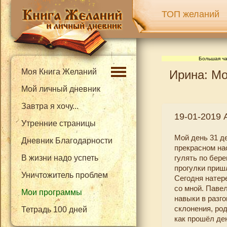
ТОП желаний
Большая ча
Моя Книга Желаний
Ирина: Мо
Мой личный дневник
Завтра я хочу...
19-01-2019 
Утренние страницы
Мой день 31 де
Дневник Благодарности
прекрасном на
В жизни надо успеть
гулять по бер
прогулки пришл
Уничтожитель проблем
Сегодня натер
со мной. Павел
Мои программы
навыки в разг
склонения, ро
Тетрадь 100 дней
как прошёл де