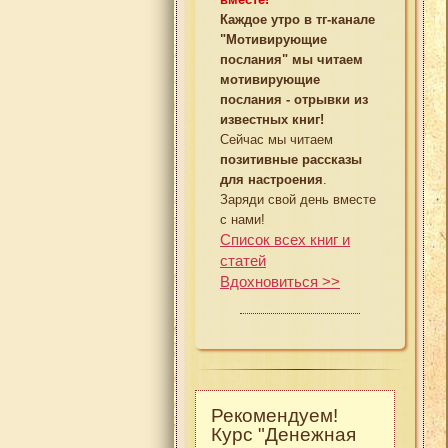
Каждое утро в тг-канале
"Мотивирующие
послания" мы читаем
мотивирующие
послания - отрывки из
известных книг!
Сейчас мы читаем
позитивные рассказы
для настроения
.
Заряди свой день вместе
с нами!
Список всех книг и
статей
Вдохновиться >>
Рекомендуем!
Курс "Денежная