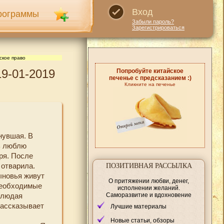
Вход
рограммы
Забыли пароль?
Зарегистрироваться
ское право
19-01-2019
Попробуйте китайское
печенье с предсказанием :)
Кликните на печенье
хнувшая. В
нь люблю
ря. После
 отварила.
ПОЗИТИВНАЯ РАССЫЛКА
ыновья живут
О притяжении любви, денег,
 необходимые
исполнении желаний.
Саморазвитие и вдохновение
блюдая
Рассказывает
Лучшие материалы
Новые статьи, обзоры