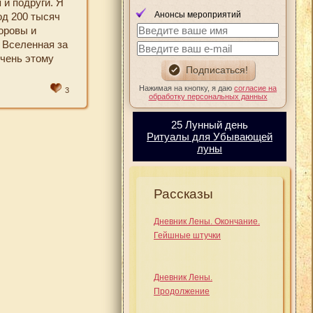
 и подруги. Я
Анонсы мероприятий
од 200 тысяч
оровы и
 Вселенная за
очень этому
Нажимая на кнопку, я даю
согласие на
3
обработку персональных данных
25 Лунный день
Ритуалы для Убывающей
луны
Рассказы
Дневник Лены. Окончание.
Гейшные штучки
Дневник Лены.
Продолжение