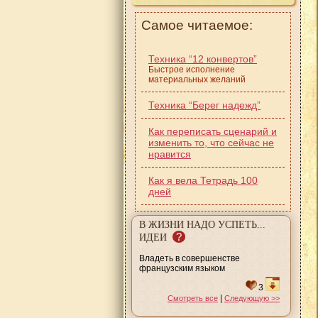
Самое читаемое:
Техника “12 конвертов”
Быстрое исполнение
материальных желаний
Техника “Берег надежд”
Как переписать сценарий и
изменить то, что сейчас не
нравится
Как я вела Тетрадь 100
дней
В ЖИЗНИ НАДО УСПЕТЬ...
?
ИДЕИ
Владеть в совершенстве
французским языком
3
|
Смотреть все
Следующую >>