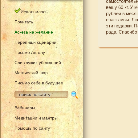
самостоятельны
вешу 60 кг. У
Исполнилось!
рублей в меся
счастливы. Лю
Почитать
эти подарки. П
рада. Спасибо
Аскеза на желание
Перепиши сценарий
Письмо Ангелу
Слив чужих убеждений
Магический шар
Письмо себе в будущее
Вебинары
Медитации и мантры
Помощь по сайту