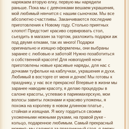
наряжаем вторую елку, первую мы нарядили
раньше. Пока мы с девчонками вешаем украшения,
мой любимый нянчится с нашим сыночком. Мы все
абсолютно счастливы. Заканчиваются последние
приготовления к Новому году. Столько приятных
хлопот! Предстоит красиво сервировать стол,
сьездить в магазин за тортом, разложить подарки аж
под двумя елками, так их много! Подарки
оригинально и изящно оформлены, они выбраны
заранее с любовью и заботой! Нужно позаботиться
о собственной красоте! Для новогодней ночи
приготовлены новые красивые наряды, для нас с
дочками туфельки на каблучках, украшения и духи.
Любимый в восторге от меня и дочек! Мы готовы к
празднику, у нас все прекрасно! Впервые в жизни мы
заранее наводим красоту, я делаю процедуры в
салоне красоты, успеваю в парикмахерскую, мои
волосы завиты локонами и красиво уложены, я
похожа на королеву в новом длинном платье ,
стойная и изящная. Я могу гордиться своими
ухоженными нежными руками, на правой руке -
кольцо, подаренное любимым. Самый прекрасный
момент- мы садимся за праздничный стол, я держу