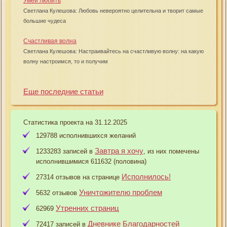
Умей любить
Светлана Кулешова: Любовь невероятно целительна и творит самые
большие чудеса
Счастливая волна
Светлана Кулешова: Настраивайтесь на счастливую волну: на какую
волну настроимся, то и получим
Еще последние статьи
Статистика проекта на 31.12.2025
129788 исполнившихся желаний
Завтра я хочу
1233283 записей в
, из них помечены
исполнившимися 611632 (половина)
Исполнилось!
27314 отзывов на странице
Уничтожителю проблем
5632 отзывов
Утренних страниц
62969
Дневнике Благодарностей
72417 записей в