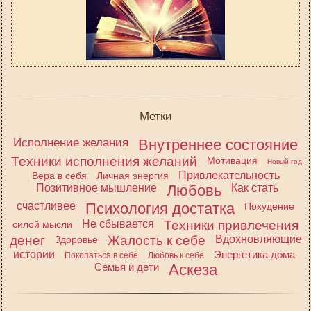
Метки
Исполнение желания
Внутреннее состояние
Техники исполнения желаний
Мотивация
Новый год
Привлекательность
Вера в себя
Личная энергия
Позитивное мышление
Любовь
Как стать
счастливее
Психология достатка
Похудение
Не сбывается
Техники привлечения
силой мысли
денег
Жалость к себе
Вдохновляющие
Здоровье
истории
Энергетика дома
Покопаться в себе
Любовь к себе
Семья и дети
Аскеза