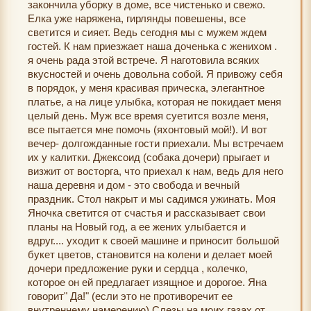
закончила уборку в доме, все чистенько и свежо.
Елка уже наряжена, гирлянды повешены, все
светится и сияет. Ведь сегодня мы с мужем ждем
гостей. К нам приезжает наша доченька с женихом .
я очень рада этой встрече. Я наготовила всяких
вкусностей и очень довольна собой. Я привожу себя
в порядок, у меня красивая прическа, элегантное
платье, а на лице улыбка, которая не покидает меня
целый день. Муж все время суетится возле меня,
все пытается мне помочь (яхонтовый мой!). И вот
вечер- долгожданные гости приехали. Мы встречаем
их у калитки. Джексоид (собака дочери) прыгает и
визжит от восторга, что приехал к нам, ведь для него
наша деревня и дом - это свобода и вечный
праздник. Стол накрыт и мы садимся ужинать. Моя
Яночка светится от счастья и рассказывает свои
планы на Новый год, а ее жених улыбается и
вдруг.... уходит к своей машине и приносит большой
букет цветов, становится на колени и делает моей
дочери предложение руки и сердца , колечко,
которое он ей предлагает изящное и дорогое. Яна
говорит" Да!" (если это не противоречит ее
внутреннему намерению) Слезы на моих газах от