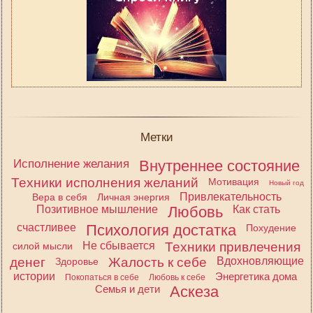
Метки
Исполнение желания
Внутреннее состояние
Техники исполнения желаний
Мотивация
Новый год
Привлекательность
Вера в себя
Личная энергия
Позитивное мышление
Любовь
Как стать
счастливее
Психология достатка
Похудение
Не сбывается
Техники привлечения
силой мысли
денег
Жалость к себе
Вдохновляющие
Здоровье
истории
Энергетика дома
Покопаться в себе
Любовь к себе
Семья и дети
Аскеза