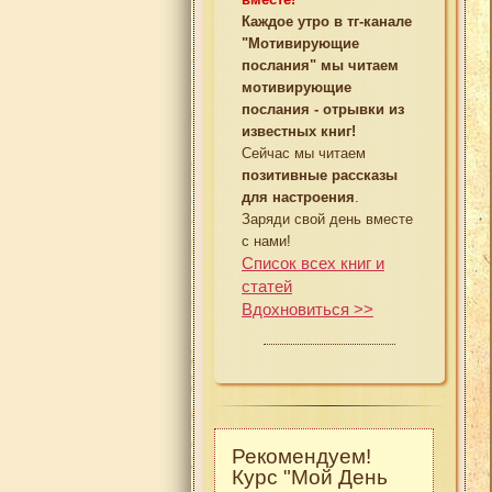
Каждое утро в тг-канале
"Мотивирующие
послания" мы читаем
мотивирующие
послания - отрывки из
известных книг!
Сейчас мы читаем
позитивные рассказы
для настроения
.
Заряди свой день вместе
с нами!
Список всех книг и
статей
Вдохновиться >>
Рекомендуем!
Курс "Мой День