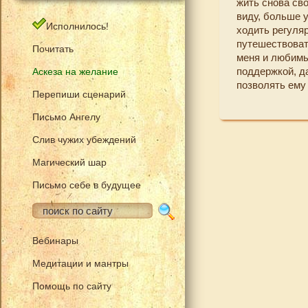
жить снова св
виду, больше 
Исполнилось!
ходить регуля
путешествоват
Почитать
меня и любимы
поддержкой, да
Аскеза на желание
позволять ему
Перепиши сценарий
Письмо Ангелу
Слив чужих убеждений
Магический шар
Письмо себе в будущее
Вебинары
Медитации и мантры
Помощь по сайту