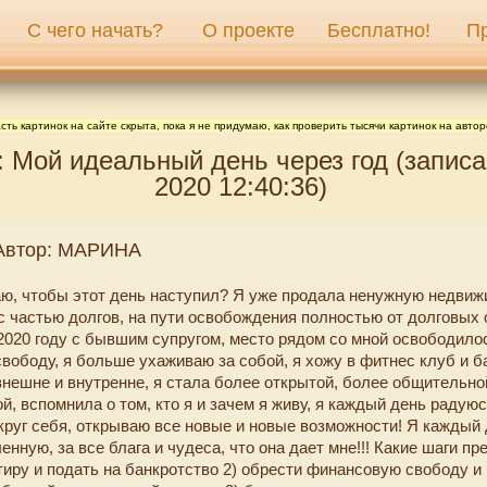
С чего начать?
О проекте
Бесплатно!
П
сть картинок на сайте скрыта, пока я не придумаю, как проверить тысячи картинок на автор
Мой идеальный день через год (записа
2020 12:40:36)
 Автор: МАРИНА
аю, чтобы этот день наступил? Я уже продала ненужную недвиж
с частью долгов, на пути освобождения полностью от долговых 
 2020 году с бывшим супругом, место рядом со мной освободилос
вободу, я больше ухаживаю за собой, я хожу в фитнес клуб и б
внешне и внутренне, я стала более открытой, более общительно
, вспомнила о том, кто я и зачем я живу, я каждый день радую
круг себя, открываю все новые и новые возможности! Я каждый
нную, за все блага и чудеса, что она дает мне!!! Какие шаги пре
тиру и подать на банкротство 2) обрести финансовую свободу и