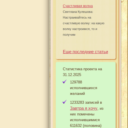
Счастливая волна
Светлана Кулешова:
Настраивайтесь на
счастливую волну: на какую
волну настроимся, то и
получим
Еще последние статьи
Статистика проекта на
31.12.2025
129788
исполнившихся
желаний
1233283 записей в
Завтра я хочу
, из
них помечены
исполнившимися
611632 (половина)