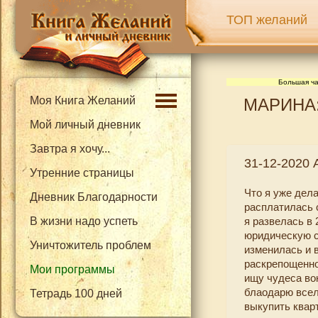
ТОП желаний
Большая ча
Моя Книга Желаний
МАРИНА: 
Мой личный дневник
Завтра я хочу...
31-12-2020
Утренние страницы
Что я уже дел
Дневник Благодарности
расплатилась 
В жизни надо успеть
я развелась в
юридическую с
Уничтожитель проблем
изменилась и 
раскрепощенной
Мои программы
ищу чудеса во
блаодарю вселе
Тетрадь 100 дней
выкупить квар