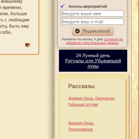
у внешнему
Анонсы мероприятий
е времени,
нком, больше
ить с любящим
оту, быть ему
 себе,
Нажимая на кнопку, я даю
согласие на
обработку персональных данных
24 Лунный день
Ритуалы для Убывающей
луны
Рассказы
Дневник Лены. Окончание.
Гейшные штучки
Дневник Лены.
Продолжение