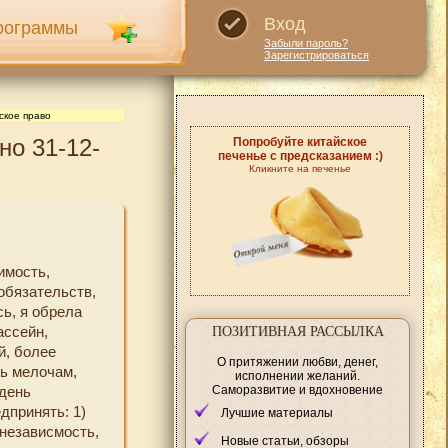
Вход
рограммы
Забыли пароль?
Зарегистрироваться
ское право
но 31-12-
Попробуйте китайское
печенье с предсказанием :)
Кликните на печенье
имость,
обязательств,
ь, я обрела
ассейн,
ПОЗИТИВНАЯ РАССЫЛКА
й, более
О притяжении любви, денег,
сь мелочам,
исполнении желаний.
Саморазвитие и вдохновение
 день
дпринять: 1)
Лучшие материалы
 независмость,
Новые статьи, обзоры