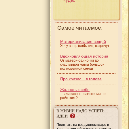
чудес"
Самое читаемое:
Материализация вещей
Хочу вещь (событие, встречу)
Вдохновляющая история
От матери-одиночки до
счастливой мамы большой
полноценной семьи
Про кризис... в голове
Жалость к себе
... или закон притяжения не
работает?
В ЖИЗНИ НАДО УСПЕТЬ...
?
ИДЕИ
Полетать на воздушном шаре в
Каппадокии с близким человеком