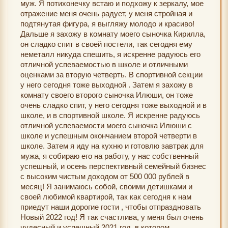
муж. Я потихонечку встаю и подхожу к зеркалу, мое
отражение меня очень радует, у меня стройная и
подтянутая фигура, я выгляжу молодо и красиво!
Дальше я захожу в комнату моего сыночка Кирилла,
он сладко спит в своей постели, так сегодня ему
неметалл никуда спешить, я искренне радуюсь его
отличной успеваемостью в школе и отличными
оценками за вторую четверть. В спортивной секции
у него сегодня тоже выходной . Затем я захожу в
комнату своего второго сыночка Илюши, он тоже
очень сладко спит, у него сегодня тоже выходной и в
школе, и в спортивной школе. Я искренне радуюсь
отличной успеваемости моего сыночка Илюши с
школе и успешным окончанием второй четверти в
школе. Затем я иду на кухню и готовлю завтрак для
мужа, я собираю его на работу, у нас собственный
успешный, и осень перспективный семейный бизнес
с высоким чистым доходом от 500 000 рублей в
месяц! Я занимаюсь собой, своими детишками и
своей любимой квартирой, так как сегодня к нам
приедут наши дорогие гости , чтобы отпраздновать
Новый 2022 год! Я так счастлива, у меня был очень
чудесный и успешный 2021 год, в котором