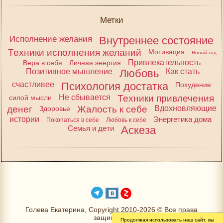
Метки
Исполнение желания
Внутреннее состояние
Техники исполнения желаний
Мотивация
Новый год
Привлекательность
Вера в себя
Личная энергия
Позитивное мышление
Любовь
Как стать
счастливее
Психология достатка
Похудение
Не сбывается
Техники привлечения
силой мысли
денег
Жалость к себе
Вдохновляющие
Здоровье
истории
Энергетика дома
Покопаться в себе
Любовь к себе
Семья и дети
Аскеза
Голева Екатерина, Copyright 2010-2026 © Все права
защищены
Продолжая использовать наш сайт, вы