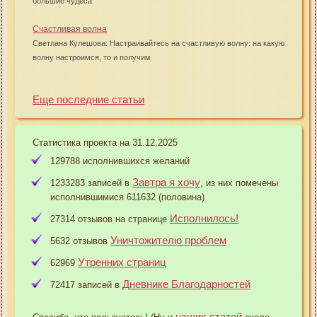
большие чудеса
Счастливая волна
Светлана Кулешова: Настраивайтесь на счастливую волну: на какую
волну настроимся, то и получим
Еще последние статьи
Статистика проекта на 31.12.2025
129788 исполнившихся желаний
Завтра я хочу
1233283 записей в
, из них помечены
исполнившимися 611632 (половина)
Исполнилось!
27314 отзывов на странице
Уничтожителю проблем
5632 отзывов
Утренних страниц
62969
Дневнике Благодарностей
72417 записей в
наших статей