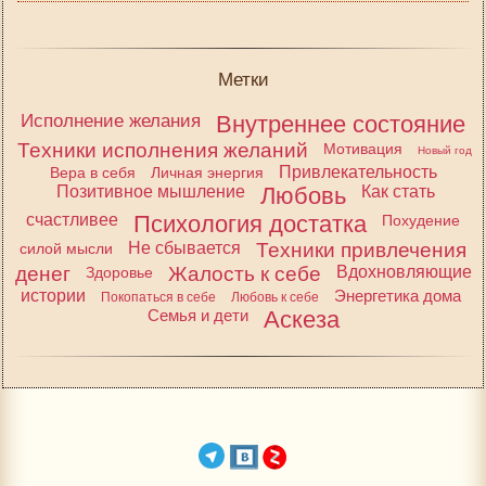
Метки
Исполнение желания
Внутреннее состояние
Техники исполнения желаний
Мотивация
Новый год
Привлекательность
Вера в себя
Личная энергия
Позитивное мышление
Любовь
Как стать
счастливее
Психология достатка
Похудение
Не сбывается
Техники привлечения
силой мысли
денег
Жалость к себе
Вдохновляющие
Здоровье
истории
Энергетика дома
Покопаться в себе
Любовь к себе
Семья и дети
Аскеза