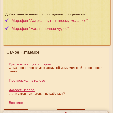
Добавлены отзывы по прошедшим программам
Марафон "Аскеза - путь к твоему желанию"
Марафон "Жизнь, полная чудес"
Самое читаемое:
Вдохновляющая история
От матери-одиночки до счастливой мамы большой полноценной
семьи
Про кризис... в голове
Жалость к себе
... или закон притяжения не работает?
Все плохо...