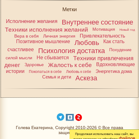
Метки
Исполнение желания
Внутреннее состояние
Техники исполнения желаний
Мотивация
Новый год
Привлекательность
Вера в себя
Личная энергия
Позитивное мышление
Любовь
Как стать
счастливее
Психология достатка
Похудение
Не сбывается
Техники привлечения
силой мысли
денег
Жалость к себе
Вдохновляющие
Здоровье
истории
Энергетика дома
Покопаться в себе
Любовь к себе
Семья и дети
Аскеза
Голева Екатерина, Copyright 2010-2026 © Все права
защищены
Продолжая использовать наш сайт, вы
файлов
даете согласие на обработку