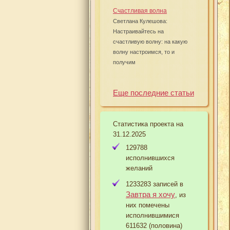
Счастливая волна
Светлана Кулешова:
Настраивайтесь на
счастливую волну: на какую
волну настроимся, то и
получим
Еще последние статьи
Статистика проекта на
31.12.2025
129788
исполнившихся
желаний
1233283 записей в
Завтра я хочу
, из
них помечены
исполнившимися
611632 (половина)