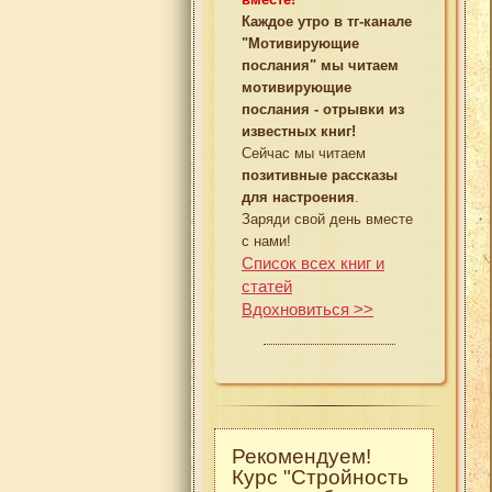
Каждое утро в тг-канале
"Мотивирующие
послания" мы читаем
мотивирующие
послания - отрывки из
известных книг!
Сейчас мы читаем
позитивные рассказы
для настроения
.
Заряди свой день вместе
с нами!
Список всех книг и
статей
Вдохновиться >>
Рекомендуем!
Курс "Стройность