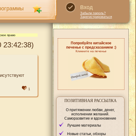
Вход
рограммы
Забыли пароль?
Зарегистрироваться
ское право
 23:42:38)
Попробуйте китайское
печенье с предсказанием :)
Кликните на печенье
рисутствуют
1
ПОЗИТИВНАЯ РАССЫЛКА
О притяжении любви, денег,
исполнении желаний.
Саморазвитие и вдохновение
Лучшие материалы
Новые статьи, обзоры