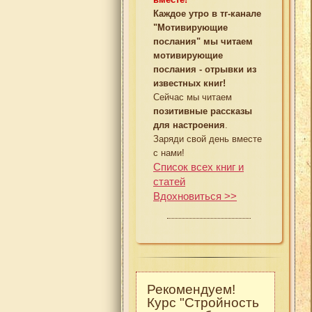
Каждое утро в тг-канале
"Мотивирующие
послания" мы читаем
мотивирующие
послания - отрывки из
известных книг!
Сейчас мы читаем
позитивные рассказы
для настроения
.
Заряди свой день вместе
с нами!
Список всех книг и
статей
Вдохновиться >>
Рекомендуем!
Курс "Стройность