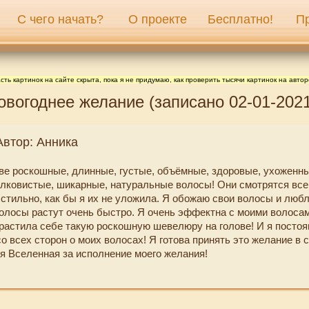
С чего начать?
О проекте
Бесплатно!
П
сть картинок на сайте скрыта, пока я не придумаю, как проверить тысячи картинок на автор
овогоднее желание (записано 02-01-2021
Автор: Анника
ове роскошные, длинные, густые, объёмные, здоровые, ухоженны
лковистые, шикарные, натуральные волосы! Они смотрятся все
 стильно, как бы я их не уложила. Я обожаю свои волосы и люб
волосы растут очень быстро. Я очень эффектна с моими волосам
трастила себе такую роскошную шевелюру на голове! И я посто
 всех сторон о моих волосах! Я готова принять это желание в 
я Вселенная за исполнение моего желания!