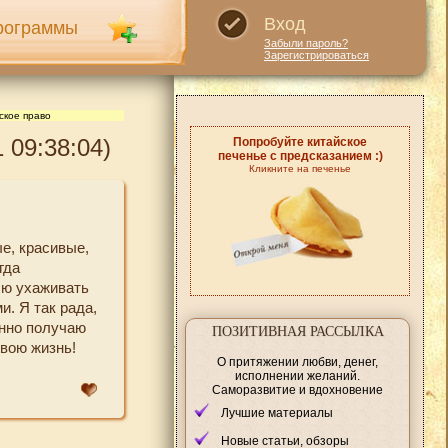
Вход
рограммы
Забыли пароль?
Зарегистрироваться
ское право
 09:38:04)
Попробуйте китайское
печенье с предсказанием :)
Кликните на печенье
е, красивые,
гда
лю ухаживать
и. Я так рада,
янно получаю
ПОЗИТИВНАЯ РАССЫЛКА
свою жизнь!
О притяжении любви, денег,
исполнении желаний.
Саморазвитие и вдохновение
Лучшие материалы
Новые статьи, обзоры