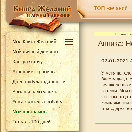
ТОП желаний
Большая ча
Моя Книга Желаний
Анника: Н
Мой личный дневник
02-01-2021 
Завтра я хочу...
Утренние страницы
У меня на гол
блестящие, ше
Дневник Благодарности
великолепно и
за ними. Мои 
В жизни надо успеть
что наконец о
Уничтожитель проблем
комплименты со
Благодарю теб
Мои программы
Тетрадь 100 дней