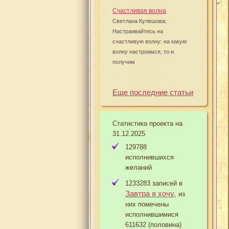
Счастливая волна
Светлана Кулешова:
Настраивайтесь на
счастливую волну: на какую
волну настроимся, то и
получим
Еще последние статьи
Статистика проекта на
31.12.2025
129788
исполнившихся
желаний
1233283 записей в
Завтра я хочу
, из
них помечены
исполнившимися
611632 (половина)