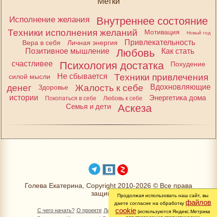
Метки
Исполнение желания
Внутреннее состояние
Техники исполнения желаний
Мотивация
Новый год
Привлекательность
Вера в себя
Личная энергия
Позитивное мышление
Любовь
Как стать
счастливее
Психология достатка
Похудение
Не сбывается
Техники привлечения
силой мысли
денег
Жалость к себе
Вдохновляющие
Здоровье
истории
Энергетика дома
Покопаться в себе
Любовь к себе
Семья и дети
Аскеза
Голева Екатерина, Copyright 2010-2026 © Все права
защищены
Продолжая использовать наш сайт, вы
файлов
даете согласие на обработку
cookie
С чего начать?
О проекте
Личный раздел
Книга Желаний
(используются Яндекс.Метрика